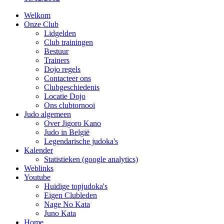
Welkom
Onze Club
Lidgelden
Club trainingen
Bestuur
Trainers
Dojo regels
Contacteer ons
Clubgeschiedenis
Locatie Dojo
Ons clubtornooi
Judo algemeen
Over Jigoro Kano
Judo in België
Legendarische judoka's
Kalender
Statistieken (google analytics)
Weblinks
Youtube
Huidige topjudoka's
Eigen Clubleden
Nage No Kata
Juno Kata
Home