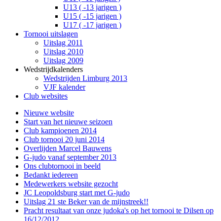
U13 ( -13 jarigen )
U15 ( -15 jarigen )
U17 ( -17 jarigen )
Tornooi uitslagen
Uitslag 2011
Uitslag 2010
Uitslag 2009
Wedstrijdkalenders
Wedstrijden Limburg 2013
VJF kalender
Club websites
Nieuwe website
Start van het nieuwe seizoen
Club kampioenen 2014
Club tornooi 20 juni 2014
Overlijden Marcel Bauwens
G-judo vanaf september 2013
Ons clubtornooi in beeld
Bedankt iedereen
Medewerkers website gezocht
JC Leopoldsburg start met G-judo
Uitslag 21 ste Beker van de mijnstreek!!
Pracht resultaat van onze judoka's op het tornooi te Dilsen op
16/12/2012