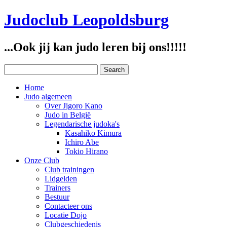
Judoclub Leopoldsburg
...Ook jij kan judo leren bij ons!!!!!
Home
Judo algemeen
Over Jigoro Kano
Judo in België
Legendarische judoka's
Kasahiko Kimura
Ichiro Abe
Tokio Hirano
Onze Club
Club trainingen
Lidgelden
Trainers
Bestuur
Contacteer ons
Locatie Dojo
Clubgeschiedenis