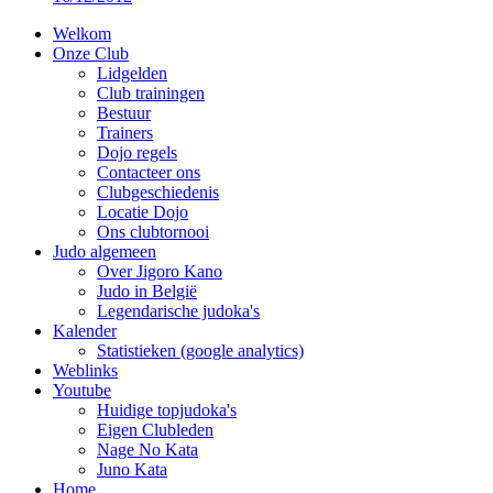
Welkom
Onze Club
Lidgelden
Club trainingen
Bestuur
Trainers
Dojo regels
Contacteer ons
Clubgeschiedenis
Locatie Dojo
Ons clubtornooi
Judo algemeen
Over Jigoro Kano
Judo in België
Legendarische judoka's
Kalender
Statistieken (google analytics)
Weblinks
Youtube
Huidige topjudoka's
Eigen Clubleden
Nage No Kata
Juno Kata
Home