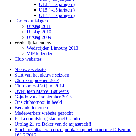
U13 ( -13 jarigen )
U15 ( -15 jarigen )
U17 ( -17 jarigen )
Tornooi uitslagen
Uitslag 2011
Uitslag 2010
Uitslag 2009
Wedstrijdkalenders
Wedstrijden Limburg 2013
VJF kalender
Club websites
Nieuwe website
Start van het nieuwe seizoen
Club kampioenen 2014
Club tornooi 20 juni 2014
Overlijden Marcel Bauwens
G-judo vanaf september 2013
Ons clubtornooi in beeld
Bedankt iedereen
Medewerkers website gezocht
JC Leopoldsburg start met G-judo
Uitslag 21 ste Beker van de mijnstreek!!
Pracht resultaat van onze judoka's op het tornooi te Dilsen op
16/12/2012