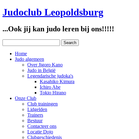
Judoclub Leopoldsburg
...Ook jij kan judo leren bij ons!!!!!
Home
Judo algemeen
Over Jigoro Kano
Judo in België
Legendarische judoka's
Kasahiko Kimura
Ichiro Abe
Tokio Hirano
Onze Club
Club trainingen
Lidgelden
Trainers
Bestuur
Contacteer ons
Locatie Dojo
Clubgeschiedenis