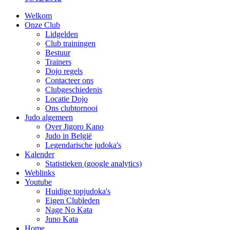
Welkom
Onze Club
Lidgelden
Club trainingen
Bestuur
Trainers
Dojo regels
Contacteer ons
Clubgeschiedenis
Locatie Dojo
Ons clubtornooi
Judo algemeen
Over Jigoro Kano
Judo in België
Legendarische judoka's
Kalender
Statistieken (google analytics)
Weblinks
Youtube
Huidige topjudoka's
Eigen Clubleden
Nage No Kata
Juno Kata
Home