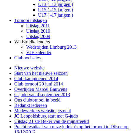
U13 ( -13 jarigen )
U15 ( -15 jarigen )
U17 ( -17 jarigen )
Tornooi uitslagen
Uitslag 2011
Uitslag 2010
Uitslag 2009
Wedstrijdkalenders
Wedstrijden Limburg 2013
VJF kalender
Club websites
Nieuwe website
Start van het nieuwe seizoen
Club kampioenen 2014
Club tornooi 20 juni 2014
Overlijden Marcel Bauwens
G-judo vanaf september 2013
Ons clubtornooi in beeld
Bedankt iedereen
Medewerkers website gezocht
JC Leopoldsburg start met G-judo
Uitslag 21 ste Beker van de mijnstreek!!
Pracht resultaat van onze judoka's op het tornooi te Dilsen op
16/12/2012