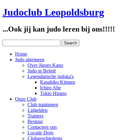
Judoclub Leopoldsburg
...Ook jij kan judo leren bij ons!!!!!
Home
Judo algemeen
Over Jigoro Kano
Judo in België
Legendarische judoka's
Kasahiko Kimura
Ichiro Abe
Tokio Hirano
Onze Club
Club trainingen
Lidgelden
Trainers
Bestuur
Contacteer ons
Locatie Dojo
Clubgeschiedenis