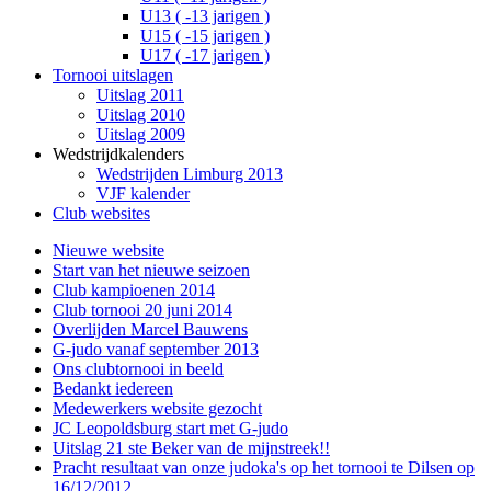
U13 ( -13 jarigen )
U15 ( -15 jarigen )
U17 ( -17 jarigen )
Tornooi uitslagen
Uitslag 2011
Uitslag 2010
Uitslag 2009
Wedstrijdkalenders
Wedstrijden Limburg 2013
VJF kalender
Club websites
Nieuwe website
Start van het nieuwe seizoen
Club kampioenen 2014
Club tornooi 20 juni 2014
Overlijden Marcel Bauwens
G-judo vanaf september 2013
Ons clubtornooi in beeld
Bedankt iedereen
Medewerkers website gezocht
JC Leopoldsburg start met G-judo
Uitslag 21 ste Beker van de mijnstreek!!
Pracht resultaat van onze judoka's op het tornooi te Dilsen op
16/12/2012