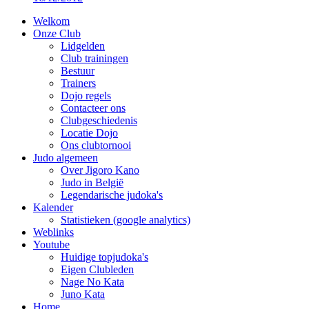
Welkom
Onze Club
Lidgelden
Club trainingen
Bestuur
Trainers
Dojo regels
Contacteer ons
Clubgeschiedenis
Locatie Dojo
Ons clubtornooi
Judo algemeen
Over Jigoro Kano
Judo in België
Legendarische judoka's
Kalender
Statistieken (google analytics)
Weblinks
Youtube
Huidige topjudoka's
Eigen Clubleden
Nage No Kata
Juno Kata
Home