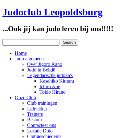
Judoclub Leopoldsburg
...Ook jij kan judo leren bij ons!!!!!
Home
Judo algemeen
Over Jigoro Kano
Judo in België
Legendarische judoka's
Kasahiko Kimura
Ichiro Abe
Tokio Hirano
Onze Club
Club trainingen
Lidgelden
Trainers
Bestuur
Contacteer ons
Locatie Dojo
Clubgeschiedenis