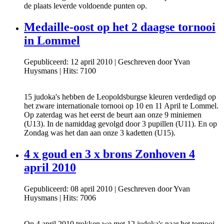
de plaats leverde voldoende punten op.
Medaille-oost op het 2 daagse tornooi
in Lommel
Gepubliceerd: 12 april 2010
|
Geschreven door Yvan
Huysmans
|
Hits: 7100
15 judoka's hebben de Leopoldsburgse kleuren verdedigd op
het zware internationale tornooi op 10 en 11 April te Lommel.
Op zaterdag was het eerst de beurt aan onze 9 miniemen
(U13). In de namiddag gevolgd door 3 pupillen (U11). En op
Zondag was het dan aan onze 3 kadetten (U15).
4 x goud en 3 x brons Zonhoven 4
april 2010
Gepubliceerd: 08 april 2010
|
Geschreven door Yvan
Huysmans
|
Hits: 7006
Op 4 april 2010 trokken we met 12 judoka's naar het tornooi