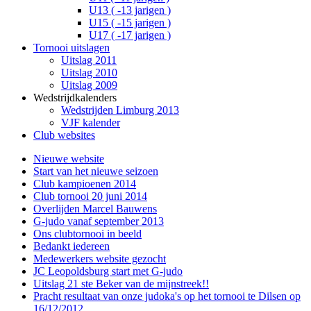
U13 ( -13 jarigen )
U15 ( -15 jarigen )
U17 ( -17 jarigen )
Tornooi uitslagen
Uitslag 2011
Uitslag 2010
Uitslag 2009
Wedstrijdkalenders
Wedstrijden Limburg 2013
VJF kalender
Club websites
Nieuwe website
Start van het nieuwe seizoen
Club kampioenen 2014
Club tornooi 20 juni 2014
Overlijden Marcel Bauwens
G-judo vanaf september 2013
Ons clubtornooi in beeld
Bedankt iedereen
Medewerkers website gezocht
JC Leopoldsburg start met G-judo
Uitslag 21 ste Beker van de mijnstreek!!
Pracht resultaat van onze judoka's op het tornooi te Dilsen op
16/12/2012