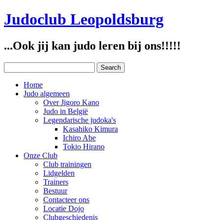
Judoclub Leopoldsburg
...Ook jij kan judo leren bij ons!!!!!
Home
Judo algemeen
Over Jigoro Kano
Judo in België
Legendarische judoka's
Kasahiko Kimura
Ichiro Abe
Tokio Hirano
Onze Club
Club trainingen
Lidgelden
Trainers
Bestuur
Contacteer ons
Locatie Dojo
Clubgeschiedenis