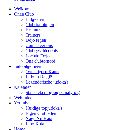
Welkom
Onze Club
Lidgelden
Club trainingen
Bestuur
Trainers
Dojo regels
Contacteer ons
Clubgeschiedenis
Locatie Dojo
Ons clubtornooi
Judo algemeen
Over Jigoro Kano
Judo in België
Legendarische judoka's
Kalender
Statistieken (google analytics)
Weblinks
Youtube
Huidige topjudoka's
Eigen Clubleden
Nage No Kata
Juno Kata
Home