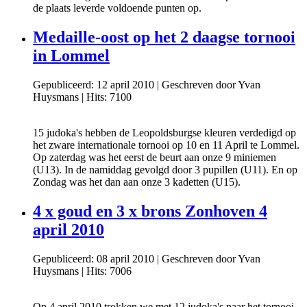
de plaats leverde voldoende punten op.
Medaille-oost op het 2 daagse tornooi
in Lommel
Gepubliceerd: 12 april 2010
|
Geschreven door Yvan
Huysmans
|
Hits: 7100
15 judoka's hebben de Leopoldsburgse kleuren verdedigd op
het zware internationale tornooi op 10 en 11 April te Lommel.
Op zaterdag was het eerst de beurt aan onze 9 miniemen
(U13). In de namiddag gevolgd door 3 pupillen (U11). En op
Zondag was het dan aan onze 3 kadetten (U15).
4 x goud en 3 x brons Zonhoven 4
april 2010
Gepubliceerd: 08 april 2010
|
Geschreven door Yvan
Huysmans
|
Hits: 7006
Op 4 april 2010 trokken we met 12 judoka's naar het tornooi