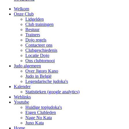
Welkom
Onze Club
Lidgelden
Club trainingen
Bestuur
Trainers
Dojo regels
Contacteer ons
Clubgeschiedenis
Locatie Dojo
Ons clubtornooi
Judo algemeen
Over Jigoro Kano
Judo in België
Legendarische judoka's
Kalender
Statistieken (google analytics)
Weblinks
Youtube
Huidige topjudoka's
Eigen Clubleden
Nage No Kata
Juno Kata
Home