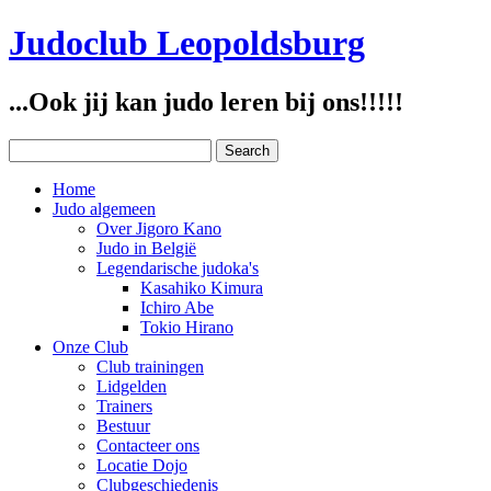
Judoclub Leopoldsburg
...Ook jij kan judo leren bij ons!!!!!
Home
Judo algemeen
Over Jigoro Kano
Judo in België
Legendarische judoka's
Kasahiko Kimura
Ichiro Abe
Tokio Hirano
Onze Club
Club trainingen
Lidgelden
Trainers
Bestuur
Contacteer ons
Locatie Dojo
Clubgeschiedenis