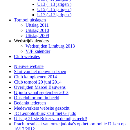
U13 ( -13 jarigen )
U15 ( -15 jarigen )
U17 ( -17 jarigen )
Tornooi uitslagen
Uitslag 2011
Uitslag 2010
Uitslag 2009
Wedstrijdkalenders
Wedstrijden Limburg 2013
VJF kalender
Club websites
Nieuwe website
Start van het nieuwe seizoen
Club kampioenen 2014
Club tornooi 20 juni 2014
Overlijden Marcel Bauwens
G-judo vanaf september 2013
Ons clubtornooi in beeld
Bedankt iedereen
Medewerkers website gezocht
JC Leopoldsburg start met G-judo
Uitslag 21 ste Beker van de mijnstreek!!
Pracht resultaat van onze judoka's op het tornooi te Dilsen op
16/12/2012