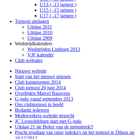
U13 ( -13 jarigen )
U15 ( -15 jarigen )
U17 ( -17 jarigen )
Tornooi uitslagen
Uitslag 2011
Uitslag 2010
Uitslag 2009
Wedstrijdkalenders
Wedstrijden Limburg 2013
VJF kalender
Club websites
Nieuwe website
Start van het nieuwe seizoen
Club kampioenen 2014
Club tornooi 20 juni 2014
Overlijden Marcel Bauwens
G-judo vanaf september 2013
Ons clubtornooi in beeld
Bedankt iedereen
Medewerkers website gezocht
JC Leopoldsburg start met G-judo
Uitslag 21 ste Beker van de mijnstreek!!
Pracht resultaat van onze judoka's op het tornooi te Dilsen op
16/12/2012