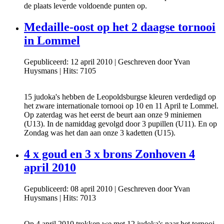
de plaats leverde voldoende punten op.
Medaille-oost op het 2 daagse tornooi
in Lommel
Gepubliceerd: 12 april 2010
|
Geschreven door Yvan
Huysmans
|
Hits: 7105
15 judoka's hebben de Leopoldsburgse kleuren verdedigd op
het zware internationale tornooi op 10 en 11 April te Lommel.
Op zaterdag was het eerst de beurt aan onze 9 miniemen
(U13). In de namiddag gevolgd door 3 pupillen (U11). En op
Zondag was het dan aan onze 3 kadetten (U15).
4 x goud en 3 x brons Zonhoven 4
april 2010
Gepubliceerd: 08 april 2010
|
Geschreven door Yvan
Huysmans
|
Hits: 7013
Op 4 april 2010 trokken we met 12 judoka's naar het tornooi