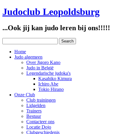
Judoclub Leopoldsburg
...Ook jij kan judo leren bij ons!!!!!
Home
Judo algemeen
Over Jigoro Kano
Judo in België
Legendarische judoka's
Kasahiko Kimura
Ichiro Abe
Tokio Hirano
Onze Club
Club trainingen
Lidgelden
Trainers
Bestuur
Contacteer ons
Locatie Dojo
Clubgeschiedenis