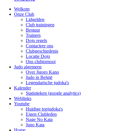
Welkom
Onze Club
Lidgelden
Club trainingen
Bestuur
Trainers
Dojo regels
Contacteer ons
Clubgeschiedenis
Locatie Dojo
Ons clubtornooi
Judo algemeen
Over Jigoro Kano
Judo in België
Legendarische judoka's
Kalender
Statistieken (google analytics)
Weblinks
Youtube
Huidige topjudoka's
Eigen Clubleden
Nage No Kata
Juno Kata
Home