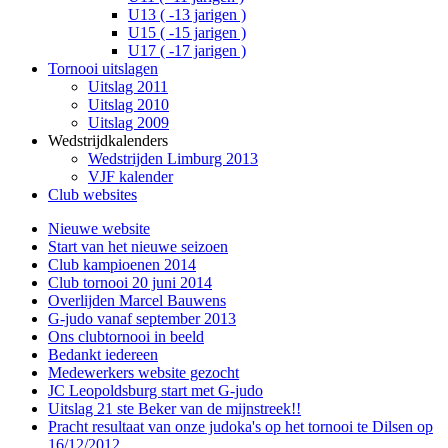
U13 ( -13 jarigen )
U15 ( -15 jarigen )
U17 ( -17 jarigen )
Tornooi uitslagen
Uitslag 2011
Uitslag 2010
Uitslag 2009
Wedstrijdkalenders
Wedstrijden Limburg 2013
VJF kalender
Club websites
Nieuwe website
Start van het nieuwe seizoen
Club kampioenen 2014
Club tornooi 20 juni 2014
Overlijden Marcel Bauwens
G-judo vanaf september 2013
Ons clubtornooi in beeld
Bedankt iedereen
Medewerkers website gezocht
JC Leopoldsburg start met G-judo
Uitslag 21 ste Beker van de mijnstreek!!
Pracht resultaat van onze judoka's op het tornooi te Dilsen op
16/12/2012