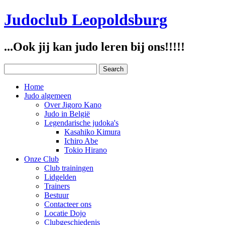
Judoclub Leopoldsburg
...Ook jij kan judo leren bij ons!!!!!
Home
Judo algemeen
Over Jigoro Kano
Judo in België
Legendarische judoka's
Kasahiko Kimura
Ichiro Abe
Tokio Hirano
Onze Club
Club trainingen
Lidgelden
Trainers
Bestuur
Contacteer ons
Locatie Dojo
Clubgeschiedenis