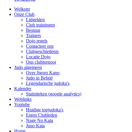
Welkom
Onze Club
Lidgelden
Club trainingen
Bestuur
Trainers
Dojo regels
Contacteer ons
Clubgeschiedenis
Locatie Dojo
Ons clubtornooi
Judo algemeen
Over Jigoro Kano
Judo in België
Legendarische judoka's
Kalender
Statistieken (google analytics)
Weblinks
Youtube
Huidige topjudoka's
Eigen Clubleden
Nage No Kata
Juno Kata
Home