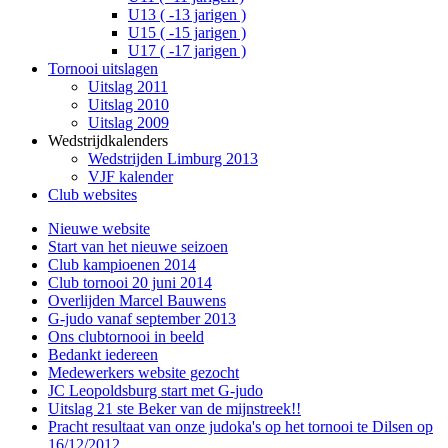
U13 ( -13 jarigen )
U15 ( -15 jarigen )
U17 ( -17 jarigen )
Tornooi uitslagen
Uitslag 2011
Uitslag 2010
Uitslag 2009
Wedstrijdkalenders
Wedstrijden Limburg 2013
VJF kalender
Club websites
Nieuwe website
Start van het nieuwe seizoen
Club kampioenen 2014
Club tornooi 20 juni 2014
Overlijden Marcel Bauwens
G-judo vanaf september 2013
Ons clubtornooi in beeld
Bedankt iedereen
Medewerkers website gezocht
JC Leopoldsburg start met G-judo
Uitslag 21 ste Beker van de mijnstreek!!
Pracht resultaat van onze judoka's op het tornooi te Dilsen op
16/12/2012