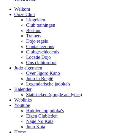
Welkom
Onze Club
Lidgelden
Club trainingen
Bestuur
Trainers
Dojo regels
Contacteer ons
Clubgeschiedenis
Locatie Dojo
Ons clubtornooi
Judo algemeen
Over Jigoro Kano
Judo in België
Legendarische judoka's
Kalender
Statistieken (google analytics)
Weblinks
Youtube
Huidige topjudoka's
Eigen Clubleden
Nage No Kata
Juno Kata
Home