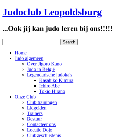
Judoclub Leopoldsburg
...Ook jij kan judo leren bij ons!!!!!
Home
Judo algemeen
Over Jigoro Kano
Judo in België
Legendarische judoka's
Kasahiko Kimura
Ichiro Abe
Tokio Hirano
Onze Club
Club trainingen
Lidgelden
Trainers
Bestuur
Contacteer ons
Locatie Dojo
Clubgeschiedenis