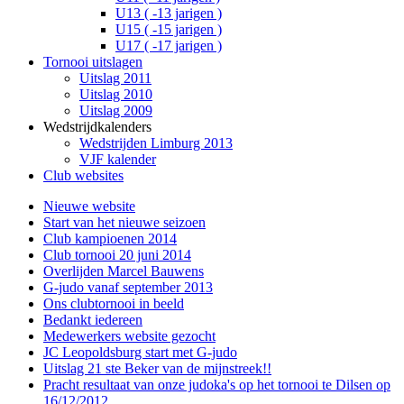
U13 ( -13 jarigen )
U15 ( -15 jarigen )
U17 ( -17 jarigen )
Tornooi uitslagen
Uitslag 2011
Uitslag 2010
Uitslag 2009
Wedstrijdkalenders
Wedstrijden Limburg 2013
VJF kalender
Club websites
Nieuwe website
Start van het nieuwe seizoen
Club kampioenen 2014
Club tornooi 20 juni 2014
Overlijden Marcel Bauwens
G-judo vanaf september 2013
Ons clubtornooi in beeld
Bedankt iedereen
Medewerkers website gezocht
JC Leopoldsburg start met G-judo
Uitslag 21 ste Beker van de mijnstreek!!
Pracht resultaat van onze judoka's op het tornooi te Dilsen op
16/12/2012