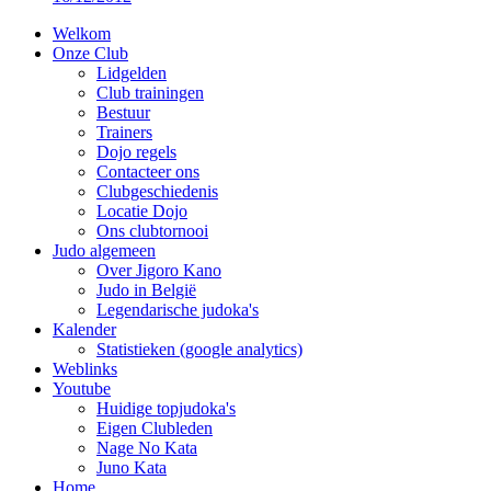
Welkom
Onze Club
Lidgelden
Club trainingen
Bestuur
Trainers
Dojo regels
Contacteer ons
Clubgeschiedenis
Locatie Dojo
Ons clubtornooi
Judo algemeen
Over Jigoro Kano
Judo in België
Legendarische judoka's
Kalender
Statistieken (google analytics)
Weblinks
Youtube
Huidige topjudoka's
Eigen Clubleden
Nage No Kata
Juno Kata
Home