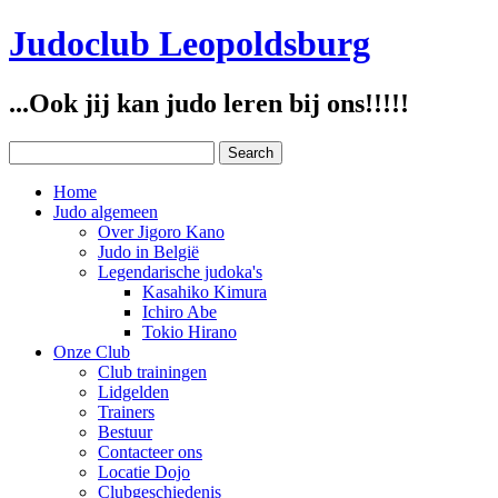
Judoclub Leopoldsburg
...Ook jij kan judo leren bij ons!!!!!
Home
Judo algemeen
Over Jigoro Kano
Judo in België
Legendarische judoka's
Kasahiko Kimura
Ichiro Abe
Tokio Hirano
Onze Club
Club trainingen
Lidgelden
Trainers
Bestuur
Contacteer ons
Locatie Dojo
Clubgeschiedenis