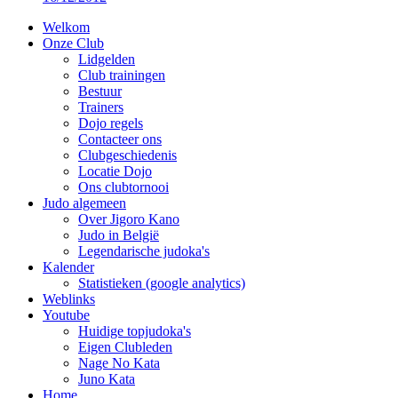
Welkom
Onze Club
Lidgelden
Club trainingen
Bestuur
Trainers
Dojo regels
Contacteer ons
Clubgeschiedenis
Locatie Dojo
Ons clubtornooi
Judo algemeen
Over Jigoro Kano
Judo in België
Legendarische judoka's
Kalender
Statistieken (google analytics)
Weblinks
Youtube
Huidige topjudoka's
Eigen Clubleden
Nage No Kata
Juno Kata
Home