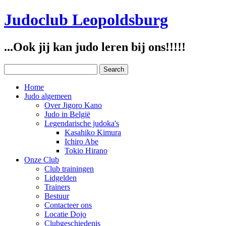
Judoclub Leopoldsburg
...Ook jij kan judo leren bij ons!!!!!
Home
Judo algemeen
Over Jigoro Kano
Judo in België
Legendarische judoka's
Kasahiko Kimura
Ichiro Abe
Tokio Hirano
Onze Club
Club trainingen
Lidgelden
Trainers
Bestuur
Contacteer ons
Locatie Dojo
Clubgeschiedenis