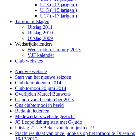
U13 ( -13 jarigen )
U15 ( -15 jarigen )
U17 ( -17 jarigen )
Tornooi uitslagen
Uitslag 2011
Uitslag 2010
Uitslag 2009
Wedstrijdkalenders
Wedstrijden Limburg 2013
VJF kalender
Club websites
Nieuwe website
Start van het nieuwe seizoen
Club kampioenen 2014
Club tornooi 20 juni 2014
Overlijden Marcel Bauwens
G-judo vanaf september 2013
Ons clubtornooi in beeld
Bedankt iedereen
Medewerkers website gezocht
JC Leopoldsburg start met G-judo
Uitslag 21 ste Beker van de mijnstreek!!
Pracht resultaat van onze judoka's op het tornooi te Dilsen op
16/12/2012