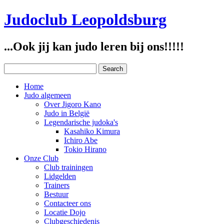
Judoclub Leopoldsburg
...Ook jij kan judo leren bij ons!!!!!
Home
Judo algemeen
Over Jigoro Kano
Judo in België
Legendarische judoka's
Kasahiko Kimura
Ichiro Abe
Tokio Hirano
Onze Club
Club trainingen
Lidgelden
Trainers
Bestuur
Contacteer ons
Locatie Dojo
Clubgeschiedenis