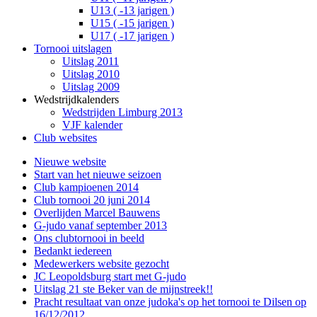
U13 ( -13 jarigen )
U15 ( -15 jarigen )
U17 ( -17 jarigen )
Tornooi uitslagen
Uitslag 2011
Uitslag 2010
Uitslag 2009
Wedstrijdkalenders
Wedstrijden Limburg 2013
VJF kalender
Club websites
Nieuwe website
Start van het nieuwe seizoen
Club kampioenen 2014
Club tornooi 20 juni 2014
Overlijden Marcel Bauwens
G-judo vanaf september 2013
Ons clubtornooi in beeld
Bedankt iedereen
Medewerkers website gezocht
JC Leopoldsburg start met G-judo
Uitslag 21 ste Beker van de mijnstreek!!
Pracht resultaat van onze judoka's op het tornooi te Dilsen op
16/12/2012