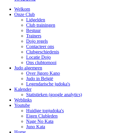
Welkom
Onze Club
Lidgelden
Club trainingen
Bestuur
Trainers
Dojo regels
Contacteer ons
Clubgeschiedenis
Locatie Dojo
Ons clubtornooi
Judo algemeen
Over Jigoro Kano
Judo in België
Legendarische judoka's
Kalender
Statistieken (google analytics)
Weblinks
Youtube
Huidige topjudoka's
Eigen Clubleden
Nage No Kata
Juno Kata
Home