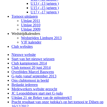
U13 ( -13 jarigen )
U15 ( -15 jarigen )
U17 ( -17 jarigen )
Tornooi uitslagen
Uitslag 2011
Uitslag 2010
Uitslag 2009
Wedstrijdkalenders
Wedstrijden Limburg 2013
VJF kalender
Club websites
Nieuwe website
Start van het nieuwe seizoen
Club kampioenen 2014
Club tornooi 20 juni 2014
Overlijden Marcel Bauwens
G-judo vanaf september 2013
Ons clubtornooi in beeld
Bedankt iedereen
Medewerkers website gezocht
JC Leopoldsburg start met G-judo
Uitslag 21 ste Beker van de mijnstreek!!
Pracht resultaat van onze judoka's op het tornooi te Dilsen op
16/12/2012