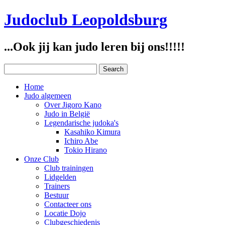
Judoclub Leopoldsburg
...Ook jij kan judo leren bij ons!!!!!
Home
Judo algemeen
Over Jigoro Kano
Judo in België
Legendarische judoka's
Kasahiko Kimura
Ichiro Abe
Tokio Hirano
Onze Club
Club trainingen
Lidgelden
Trainers
Bestuur
Contacteer ons
Locatie Dojo
Clubgeschiedenis