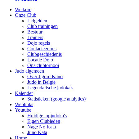
Welkom
Onze Club
Lidgelden
Club trainingen
Bestuur
Trainers
Dojo regels
Contacteer ons
Clubgeschiedenis
Locatie Dojo
Ons clubtornooi
Judo algemeen
Over Jigoro Kano
Judo in België
Legendarische judoka's
Kalender
Statistieken (google analytics)
Weblinks
Youtube
Huidige topjudoka's
Eigen Clubleden
Nage No Kata
Juno Kata
Home