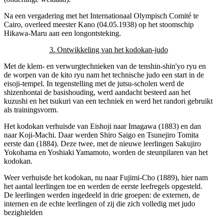
Na een vergadering met het Internationaal Olympisch Comité te
Cairo, overleed meester Kano (04.05.1938) op het stoomschip
Hikawa-Maru aan een longontsteking.
3. Ontwikkeling van het kodokan-judo
Met de klem- en verwurgtechnieken van de tenshin-shin'yo ryu en
de worpen van de kito ryu nam het technische judo een start in de
eisoji-tempel. In tegenstelling met de jutsu-scholen werd de
shizenhontai de basishouding, werd aandacht besteed aan het
kuzushi en het tsukuri van een techniek en werd het randori gebruikt
als trainingsvorm.
Het kodokan verhuisde van Eishoji naar Imagawa (1883) en dan
naar Koji-Machi. Daar werden Shiro Saigo en Tsunejiro Tomita
eerste dan (1884). Deze twee, met de nieuwe leerlingen Sakujiro
Yokohama en Yoshiaki Yamamoto, worden de steunpilaren van het
kodokan.
Weer verhuisde het kodokan, nu naar Fujimi-Cho (1889), hier nam
het aantal leerlingen toe en werden de eerste leefregels opgesteld.
De leerlingen werden ingedeeld in drie groepen: de externen, de
internen en de echte leerlingen of zij die zich volledig met judo
bezighielden