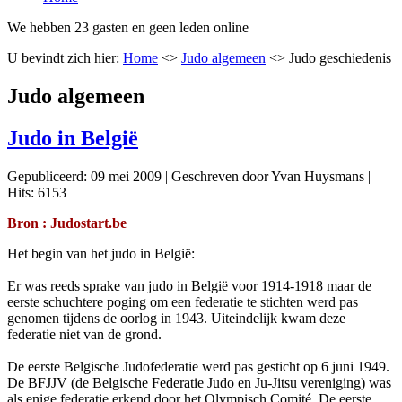
We hebben 23 gasten en geen leden online
U bevindt zich hier:
Home
<>
Judo algemeen
<>
Judo geschiedenis
Judo algemeen
Judo in België
Gepubliceerd: 09 mei 2009
|
Geschreven door Yvan Huysmans
|
Hits: 6153
Bron : Judostart.be
Het begin van het judo in België:
Er was reeds sprake van judo in België voor 1914-1918 maar de
eerste schuchtere poging om een federatie te stichten werd pas
genomen tijdens de oorlog in 1943. Uiteindelijk kwam deze
federatie niet van de grond.
De eerste Belgische Judofederatie werd pas gesticht op 6 juni 1949.
De BFJJV (de Belgische Federatie Judo en Ju-Jitsu vereniging) was
als enige federatie erkend door het Olympisch Comité. De eerste