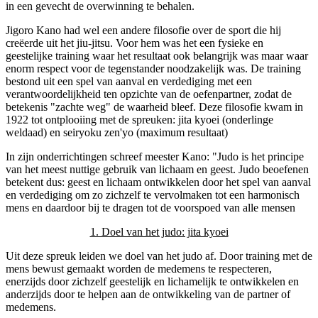
in een gevecht de overwinning te behalen.
Jigoro Kano had wel een andere filosofie over de sport die hij
creëerde uit het jiu-jitsu. Voor hem was het een fysieke en
geestelijke training waar het resultaat ook belangrijk was maar waar
enorm respect voor de tegenstander noodzakelijk was. De training
bestond uit een spel van aanval en verdediging met een
verantwoordelijkheid ten opzichte van de oefenpartner, zodat de
betekenis "zachte weg" de waarheid bleef. Deze filosofie kwam in
1922 tot ontplooiing met de spreuken: jita kyoei (onderlinge
weldaad) en seiryoku zen'yo (maximum resultaat)
In zijn onderrichtingen schreef meester Kano: "Judo is het principe
van het meest nuttige gebruik van lichaam en geest. Judo beoefenen
betekent dus: geest en lichaam ontwikkelen door het spel van aanval
en verdediging om zo zichzelf te vervolmaken tot een harmonisch
mens en daardoor bij te dragen tot de voorspoed van alle mensen
1. Doel van het judo: jita kyoei
Uit deze spreuk leiden we doel van het judo af. Door training met de
mens bewust gemaakt worden de medemens te respecteren,
enerzijds door zichzelf geestelijk en lichamelijk te ontwikkelen en
anderzijds door te helpen aan de ontwikkeling van de partner of
medemens.