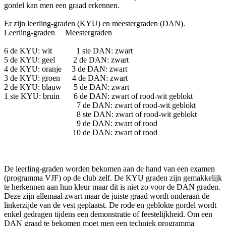
gordel kan men een graad erkennen.
Er zijn leerling-graden (KYU) en meestergraden (DAN).
Leerling-graden Meestergraden
6 de KYU: wit 1 ste DAN: zwart
5 de KYU: geel 2 de DAN: zwart
4 de KYU: oranje 3 de DAN: zwart
3 de KYU: groen 4 de DAN: zwart
2 de KYU: blauw 5 de DAN: zwart
1 ste KYU: bruin 6 de DAN: zwart of rood-wit geblokt
7 de DAN: zwart of rood-wit geblokt
8 ste DAN: zwart of rood-wit geblokt
9 de DAN: zwart of rood
10 de DAN: zwart of rood
De leerling-graden worden bekomen aan de hand van een examen
(programma VJF) op de club zelf. De KYU graden zijn gemakkelijk
te herkennen aan hun kleur maar dit is niet zo voor de DAN graden.
Deze zijn allemaal zwart maar de juiste graad wordt onderaan de
linkerzijde van de vest geplaatst. De rode en geblokte gordel wordt
enkel gedragen tijdens een demonstratie of feestelijkheid. Om een
DAN graad te bekomen moet men een techniek programma