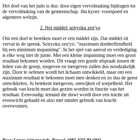
Het doel van het judo is dus: door eigen vervolmaking bijdragen tot
de vervolmaking van de gemeenschap. Jita kyoei: voorspoed en
algemeen welzijn.
2. Het middel: seiryoku zen'yo
Om een doel te bereiken moet er een middel zijn. Dat middel zit
vervat in de spreuk. Seiryoku zen'yo: "maximum doeltreffendheid
bij een minimum inspanning". In het spel van aanval en verdediging
is elke weg niet de juiste. Met een kleine inspanning moet een groot
resultaat bekomen worden. Dit vraagt een goede afspraak tussen de
leden van de groep, toegeven en meegeven zullen dus noodzakelijk
zijn. Door te oefenen wordt het lichaam ontwikkeld, maar om een
maximum resultaat te bekomen moet men denken en zo dus de geest
ontwikkelen. Ju betekent meegeven, ontwijken of soepelheid. Het
gebruik van kracht moet dus gezien worden in functie van het
resultaat. Eenvoudig: iemand die duwt wordt door een tractie uit
evenwicht gehaald en alzo met minder gebruik van kracht
overwonnen.
Bron: Cursus initiator judo, Brussel, 1987, VTS-BLOSO