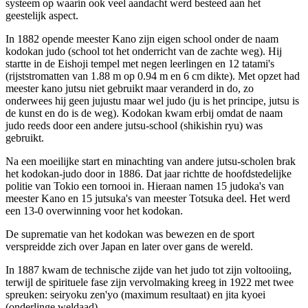
systeem op waarin ook veel aandacht werd besteed aan het
geestelijk aspect.
In 1882 opende meester Kano zijn eigen school onder de naam
kodokan judo (school tot het onderricht van de zachte weg). Hij
startte in de Eishoji tempel met negen leerlingen en 12 tatami's
(rijststromatten van 1.88 m op 0.94 m en 6 cm dikte). Met opzet had
meester kano jutsu niet gebruikt maar veranderd in do, zo
onderwees hij geen jujustu maar wel judo (ju is het principe, jutsu is
de kunst en do is de weg). Kodokan kwam erbij omdat de naam
judo reeds door een andere jutsu-school (shikishin ryu) was
gebruikt.
Na een moeilijke start en minachting van andere jutsu-scholen brak
het kodokan-judo door in 1886. Dat jaar richtte de hoofdstedelijke
politie van Tokio een tornooi in. Hieraan namen 15 judoka's van
meester Kano en 15 jutsuka's van meester Totsuka deel. Het werd
een 13-0 overwinning voor het kodokan.
De suprematie van het kodokan was bewezen en de sport
verspreidde zich over Japan en later over gans de wereld.
In 1887 kwam de technische zijde van het judo tot zijn voltooiing,
terwijl de spirituele fase zijn vervolmaking kreeg in 1922 met twee
spreuken: seiryoku zen'yo (maximum resultaat) en jita kyoei
(onderlinge weldaad).