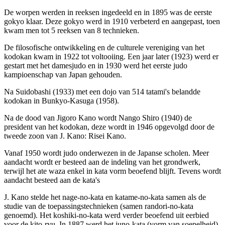
De worpen werden in reeksen ingedeeld en in 1895 was de eerste
gokyo klaar. Deze gokyo werd in 1910 verbeterd en aangepast, toen
kwam men tot 5 reeksen van 8 technieken.
De filosofische ontwikkeling en de culturele vereniging van het
kodokan kwam in 1922 tot voltooiing. Een jaar later (1923) werd er
gestart met het damesjudo en in 1930 werd het eerste judo
kampioenschap van Japan gehouden.
Na Suidobashi (1933) met een dojo van 514 tatami's belandde
kodokan in Bunkyo-Kasuga (1958).
Na de dood van Jigoro Kano wordt Nango Shiro (1940) de
president van het kodokan, deze wordt in 1946 opgevolgd door de
tweede zoon van J. Kano: Risei Kano.
Vanaf 1950 wordt judo onderwezen in de Japanse scholen. Meer
aandacht wordt er besteed aan de indeling van het grondwerk,
terwijl het ate waza enkel in kata vorm beoefend blijft. Tevens wordt
aandacht besteed aan de kata's
J. Kano stelde het nage-no-kata en katame-no-kata samen als de
studie van de toepassingstechnieken (samen randori-no-kata
genoemd). Het koshiki-no-kata werd verder beoefend uit eerbied
voor de kito-ryu. In 1887 werd het juno-kata (vorm van soepelheid)