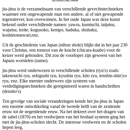
jiu-jitsu is de verzamelnaam van verschillende gevechtstechnieken
waarmee een ongewapende man een andere, al of niet gewapende
tegenstrever, kon overwinnen. In het oude Japan was deze kunst
bekend onder verschillende namen: yawra, kumiuchi, taijutsu,
wajutsu, torite, kogusoko, kempo, haduka, shubaku,
koshinomawari,enz.
Uit de geschiedenis van Japan (nihon shoki) blijkt dat in het jaar 230
voor Christus, een tornooi van de kracht (chicara-kuabe) voor de
keizer werd gehouden. Dit zou de voorloper zijn geweest van het
Japans worstelen (sumo).
jiu-jitsu werd onderwezen in verschillende scholen (ryu's) zoals:
takenouchi ryu, sekigushi ryu, kyushin ryu, kito ryu, tenshin-shin'yo
ryu, enz. Elke meester onderwees zijn systeem van
verdedigingstechnieken die geregistreerd waren in handschriften
(densho's)
Ten gevolge van sociale veranderingen kende het jiu-jitsu in Japan
een enorme ontwikkeling vanaf de tweede helft van de zestiende
eeuw tot de negentiende eeuw. Na het dekreet over het dragen van
de sabel (1870) en het verdwijnen van het feodaal systeem ging het
met de jiu-jitsu-scholen slecht. De interesse verdween en de scholen
liepen leeg.