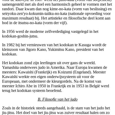
samengesteld met als doel een harmonisch geheel te vormen met het
randori. Daar kwam dan nog kime-no-kata (vorm van beslissing) en
seiryoku-zen'yo-kokumin-taiiku-no-kata (nationale opvoeding voor
maximum resultaat) bij. Het artistieke en filosofische deel komt aan
bod in de itsutsu-no-kata (vorm der vijf).
In 1956 werd de moderne zelfverdediging vastgelegd in het
kodokan-goshin-jutsu.
In 1982 bij het vernieuwen van het kodokan te Kasuga wordt de
kleinzoon van Jigoro Kano, Yukimitsu Kano, president van het
kodokan.
Het kodokan zond zijn leerlingen uit over gans de wereld.
Yamashita onderwees judo in Amerika. Naar Europa kwamen de
meesters: Kawaishi (Frankrijk) en Koizumi (Engeland). Meester
Kawaishi werkte een eigen onderwijssysteem uit voor de
Europeaan, met ondermeer de kleurgordels. Na de komst van
meester Ichiro Abe in 1950 in Frankrijk en in 1953 in België werd
terug het kodokan systeem beoefend.
B. Filosofie van het judo
Zoals in de historiek steeds aangehaald, is de stam van het judo het
jiu-jitsu. Het doel van het jiu-jitsu was zuiver resultaat halen om zo