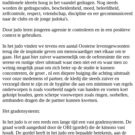
traditionele ideeën hoog in het vaandel gedragen. Nog steeds
worden de gedragscodes, bescheidenheid, moed, beleefdheid,
zelfcontrole, respect, vriendschap, discipline en eer gecommuniceerd
naar de clubs en de jonge judoka's.
Door judo leren jongeren agressie te controleren en in een positieve
context te gebruiken.
In het judo vinden we tevens een aantal Oosterse levensgewoonten
terug die de inspiratie geven om menswaardiger met elkaar om te
gaan. Het gaat hier zuiver waarnemelijk om de oefenruimte die een
serene en rustige sfeer uitstraalt waar men niet eet en waar men zo
weinig mogelijk praat om zich beter op de studie te kunnen
concentreren, de groet , nl een diepere buiging die achting uitstraalt
voor onze medemens of partner, de kledij die steeds zuiver en
verzorgd dient te zijn en de hygiëne die aan een minimum van regels
onderworpen is zoals voorbeeld nagels van handen en voeten kort
geknipt houden, geen scherpe voorwerpen zoals ringen, oorbellen,
armbanden dragen die de partner kunnen kwetsen.
Het gradensysteem:
In het judo is er een reeds een lange tijd een vast gradensysteem. De
graad wordt aangeduid door de OBI (gordel) die de kimono vast
houdt. De gordel heeft in het judo een bepaalde betekenis, aan de