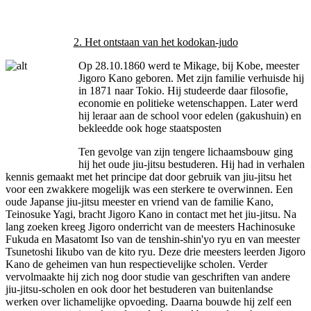
2. Het ontstaan van het kodokan-judo
Op 28.10.1860 werd te Mikage, bij Kobe, meester
Jigoro Kano geboren. Met zijn familie verhuisde hij
in 1871 naar Tokio. Hij studeerde daar filosofie,
economie en politieke wetenschappen. Later werd
hij leraar aan de school voor edelen (gakushuin) en
bekleedde ook hoge staatsposten
Ten gevolge van zijn tengere lichaamsbouw ging
hij het oude jiu-jitsu bestuderen. Hij had in verhalen
kennis gemaakt met het principe dat door gebruik van jiu-jitsu het
voor een zwakkere mogelijk was een sterkere te overwinnen. Een
oude Japanse jiu-jitsu meester en vriend van de familie Kano,
Teinosuke Yagi, bracht Jigoro Kano in contact met het jiu-jitsu. Na
lang zoeken kreeg Jigoro onderricht van de meesters Hachinosuke
Fukuda en Masatomt Iso van de tenshin-shin'yo ryu en van meester
Tsunetoshi Iikubo van de kito ryu. Deze drie meesters leerden Jigoro
Kano de geheimen van hun respectievelijke scholen. Verder
vervolmaakte hij zich nog door studie van geschriften van andere
jiu-jitsu-scholen en ook door het bestuderen van buitenlandse
werken over lichamelijke opvoeding. Daarna bouwde hij zelf een