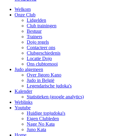
Welkom
Onze Club
Lidgelden
Club trainingen
Bestuur
Trainers
Dojo regels
Contacteer ons
Clubgeschiedenis
Locatie Dojo
Ons clubtornooi
Judo algemeen
Over Jigoro Kano
Judo in België
Legendarische judoka's
Kalender
Statistieken (google analytics)
Weblinks
Youtube
Huidige topjudoka's
Eigen Clubleden
Nage No Kata
Juno Kata
Home