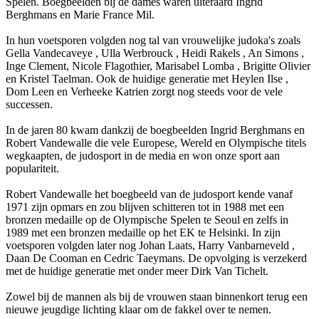
Spelen. Boegbeelden bij de dames waren uiteraard Ingrid
Berghmans en Marie France Mil.
In hun voetsporen volgden nog tal van vrouwelijke judoka's zoals
Gella Vandecaveye , Ulla Werbrouck , Heidi Rakels , An Simons ,
Inge Clement, Nicole Flagothier, Marisabel Lomba , Brigitte Olivier
en Kristel Taelman. Ook de huidige generatie met Heylen Ilse ,
Dom Leen en Verheeke Katrien zorgt nog steeds voor de vele
successen.
In de jaren 80 kwam dankzij de boegbeelden Ingrid Berghmans en
Robert Vandewalle die vele Europese, Wereld en Olympische titels
wegkaapten, de judosport in de media en won onze sport aan
populariteit.
Robert Vandewalle het boegbeeld van de judosport kende vanaf
1971 zijn opmars en zou blijven schitteren tot in 1988 met een
bronzen medaille op de Olympische Spelen te Seoul en zelfs in
1989 met een bronzen medaille op het EK te Helsinki. In zijn
voetsporen volgden later nog Johan Laats, Harry Vanbarneveld ,
Daan De Cooman en Cedric Taeymans. De opvolging is verzekerd
met de huidige generatie met onder meer Dirk Van Tichelt.
Zowel bij de mannen als bij de vrouwen staan binnenkort terug een
nieuwe jeugdige lichting klaar om de fakkel over te nemen.