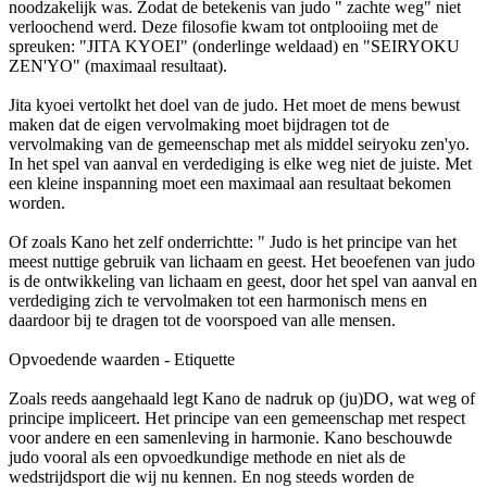
noodzakelijk was. Zodat de betekenis van judo " zachte weg" niet
verloochend werd. Deze filosofie kwam tot ontplooiing met de
spreuken: "JITA KYOEI" (onderlinge weldaad) en "SEIRYOKU
ZEN'YO" (maximaal resultaat).
Jita kyoei vertolkt het doel van de judo. Het moet de mens bewust
maken dat de eigen vervolmaking moet bijdragen tot de
vervolmaking van de gemeenschap met als middel seiryoku zen'yo.
In het spel van aanval en verdediging is elke weg niet de juiste. Met
een kleine inspanning moet een maximaal aan resultaat bekomen
worden.
Of zoals Kano het zelf onderrichtte: " Judo is het principe van het
meest nuttige gebruik van lichaam en geest. Het beoefenen van judo
is de ontwikkeling van lichaam en geest, door het spel van aanval en
verdediging zich te vervolmaken tot een harmonisch mens en
daardoor bij te dragen tot de voorspoed van alle mensen.
Opvoedende waarden - Etiquette
Zoals reeds aangehaald legt Kano de nadruk op (ju)DO, wat weg of
principe impliceert. Het principe van een gemeenschap met respect
voor andere en een samenleving in harmonie. Kano beschouwde
judo vooral als een opvoedkundige methode en niet als de
wedstrijdsport die wij nu kennen. En nog steeds worden de