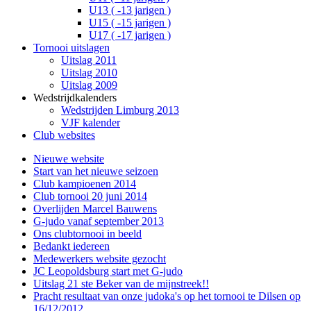
U13 ( -13 jarigen )
U15 ( -15 jarigen )
U17 ( -17 jarigen )
Tornooi uitslagen
Uitslag 2011
Uitslag 2010
Uitslag 2009
Wedstrijdkalenders
Wedstrijden Limburg 2013
VJF kalender
Club websites
Nieuwe website
Start van het nieuwe seizoen
Club kampioenen 2014
Club tornooi 20 juni 2014
Overlijden Marcel Bauwens
G-judo vanaf september 2013
Ons clubtornooi in beeld
Bedankt iedereen
Medewerkers website gezocht
JC Leopoldsburg start met G-judo
Uitslag 21 ste Beker van de mijnstreek!!
Pracht resultaat van onze judoka's op het tornooi te Dilsen op
16/12/2012