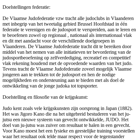
Doelstellingen federatie:
De Vlaamse Judofederatie vzw tracht alle judoclubs in Vlaanderen
met inbegrip van het tweetalig gebied Brussel Hoofdstad in één
federatie te verenigen en de judosport te verspreiden, aan te leren en
te beoefenen zowel op regionaal , nationaal als internationaal vlak
en dit met aandacht voor de verschillende doelgroepen in
Vlaanderen. De Vlaamse Judofederatie tracht dit te bereiken door
middel van het nemen van alle initiatieven ter bevordering van de
judosportbeoefening op zelfverdediging, recreatief en competitief
vlak rekening houdend met de opvoedende waarden van het judo.
Tevens tracht de Vlaamse Judofederatie zoveel mogelijk Vlaamse
jongeren aan te trekken tot de judosport en hen de nodige
mogelijkheden en ondersteuning aan te bieden met als doel de
ontwikkeling van de jonge judoka tot topsporter.
Doelstelling en filosofie van de krijgskunst:
Judo kent zoals vele krijgskunsten zijn oorsprong in Japan (1882).
Het was Jigoro Kano die na het uitgebreid bestuderen van het ju-
jutsu een nieuwe systeem van gevecht ontwikkelde, JUDO. Het
doel van ju-jutsu was zuiver om resultaat te halen in een gevecht.
Voor Kano moest het een fysieke en geestelijke training voorstellen
waar het resultaat ook telde maar respect voor de tegenstander