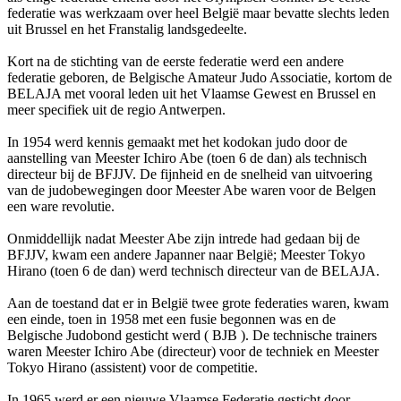
federatie was werkzaam over heel België maar bevatte slechts leden
uit Brussel en het Franstalig landsgedeelte.
Kort na de stichting van de eerste federatie werd een andere
federatie geboren, de Belgische Amateur Judo Associatie, kortom de
BELAJA met vooral leden uit het Vlaamse Gewest en Brussel en
meer specifiek uit de regio Antwerpen.
In 1954 werd kennis gemaakt met het kodokan judo door de
aanstelling van Meester Ichiro Abe (toen 6 de dan) als technisch
directeur bij de BFJJV. De fijnheid en de snelheid van uitvoering
van de judobewegingen door Meester Abe waren voor de Belgen
een ware revolutie.
Onmiddellijk nadat Meester Abe zijn intrede had gedaan bij de
BFJJV, kwam een andere Japanner naar België; Meester Tokyo
Hirano (toen 6 de dan) werd technisch directeur van de BELAJA.
Aan de toestand dat er in België twee grote federaties waren, kwam
een einde, toen in 1958 met een fusie begonnen was en de
Belgische Judobond gesticht werd ( BJB ). De technische trainers
waren Meester Ichiro Abe (directeur) voor de techniek en Meester
Tokyo Hirano (assistent) voor de competitie.
In 1965 werd er een nieuwe Vlaamse Federatie gesticht door