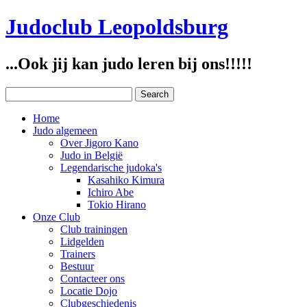
Judoclub Leopoldsburg
...Ook jij kan judo leren bij ons!!!!!
Home
Judo algemeen
Over Jigoro Kano
Judo in België
Legendarische judoka's
Kasahiko Kimura
Ichiro Abe
Tokio Hirano
Onze Club
Club trainingen
Lidgelden
Trainers
Bestuur
Contacteer ons
Locatie Dojo
Clubgeschiedenis