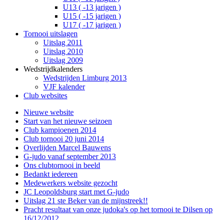
U13 ( -13 jarigen )
U15 ( -15 jarigen )
U17 ( -17 jarigen )
Tornooi uitslagen
Uitslag 2011
Uitslag 2010
Uitslag 2009
Wedstrijdkalenders
Wedstrijden Limburg 2013
VJF kalender
Club websites
Nieuwe website
Start van het nieuwe seizoen
Club kampioenen 2014
Club tornooi 20 juni 2014
Overlijden Marcel Bauwens
G-judo vanaf september 2013
Ons clubtornooi in beeld
Bedankt iedereen
Medewerkers website gezocht
JC Leopoldsburg start met G-judo
Uitslag 21 ste Beker van de mijnstreek!!
Pracht resultaat van onze judoka's op het tornooi te Dilsen op
16/12/2012