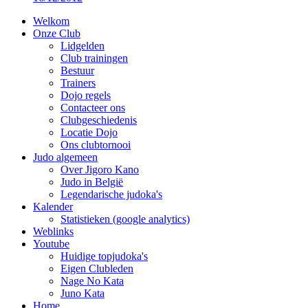
Welkom
Onze Club
Lidgelden
Club trainingen
Bestuur
Trainers
Dojo regels
Contacteer ons
Clubgeschiedenis
Locatie Dojo
Ons clubtornooi
Judo algemeen
Over Jigoro Kano
Judo in België
Legendarische judoka's
Kalender
Statistieken (google analytics)
Weblinks
Youtube
Huidige topjudoka's
Eigen Clubleden
Nage No Kata
Juno Kata
Home