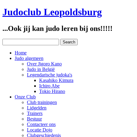
Judoclub Leopoldsburg
...Ook jij kan judo leren bij ons!!!!!
Home
Judo algemeen
Over Jigoro Kano
Judo in België
Legendarische judoka's
Kasahiko Kimura
Ichiro Abe
Tokio Hirano
Onze Club
Club trainingen
Lidgelden
Trainers
Bestuur
Contacteer ons
Locatie Dojo
Clubgeschiedenis