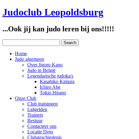
Judoclub Leopoldsburg
...Ook jij kan judo leren bij ons!!!!!
Home
Judo algemeen
Over Jigoro Kano
Judo in België
Legendarische judoka's
Kasahiko Kimura
Ichiro Abe
Tokio Hirano
Onze Club
Club trainingen
Lidgelden
Trainers
Bestuur
Contacteer ons
Locatie Dojo
Clubgeschiedenis