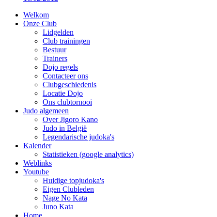
Welkom
Onze Club
Lidgelden
Club trainingen
Bestuur
Trainers
Dojo regels
Contacteer ons
Clubgeschiedenis
Locatie Dojo
Ons clubtornooi
Judo algemeen
Over Jigoro Kano
Judo in België
Legendarische judoka's
Kalender
Statistieken (google analytics)
Weblinks
Youtube
Huidige topjudoka's
Eigen Clubleden
Nage No Kata
Juno Kata
Home