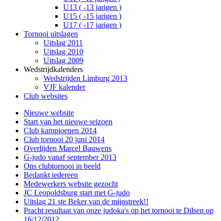
U13 ( -13 jarigen )
U15 ( -15 jarigen )
U17 ( -17 jarigen )
Tornooi uitslagen
Uitslag 2011
Uitslag 2010
Uitslag 2009
Wedstrijdkalenders
Wedstrijden Limburg 2013
VJF kalender
Club websites
Nieuwe website
Start van het nieuwe seizoen
Club kampioenen 2014
Club tornooi 20 juni 2014
Overlijden Marcel Bauwens
G-judo vanaf september 2013
Ons clubtornooi in beeld
Bedankt iedereen
Medewerkers website gezocht
JC Leopoldsburg start met G-judo
Uitslag 21 ste Beker van de mijnstreek!!
Pracht resultaat van onze judoka's op het tornooi te Dilsen op
16/12/2012