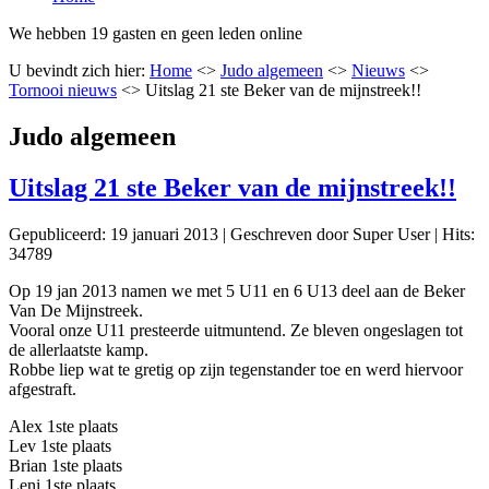
We hebben 19 gasten en geen leden online
U bevindt zich hier:
Home
<>
Judo algemeen
<>
Nieuws
<>
Tornooi nieuws
<>
Uitslag 21 ste Beker van de mijnstreek!!
Judo algemeen
Uitslag 21 ste Beker van de mijnstreek!!
Gepubliceerd: 19 januari 2013
|
Geschreven door Super User
|
Hits:
34789
Op 19 jan 2013 namen we met 5 U11 en 6 U13 deel aan de Beker
Van De Mijnstreek.
Vooral onze U11 presteerde uitmuntend. Ze bleven ongeslagen tot
de allerlaatste kamp.
Robbe liep wat te gretig op zijn tegenstander toe en werd hiervoor
afgestraft.
Alex 1ste plaats
Lev 1ste plaats
Brian 1ste plaats
Leni 1ste plaats