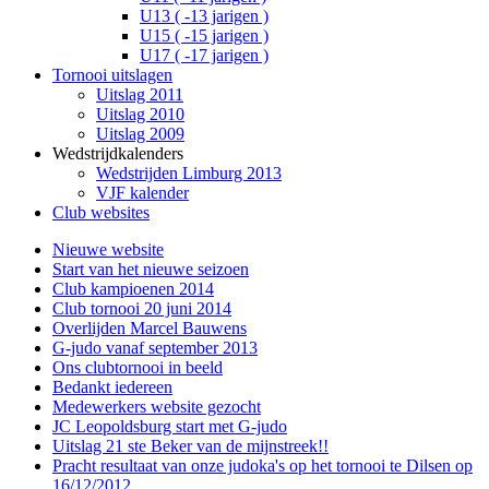
U13 ( -13 jarigen )
U15 ( -15 jarigen )
U17 ( -17 jarigen )
Tornooi uitslagen
Uitslag 2011
Uitslag 2010
Uitslag 2009
Wedstrijdkalenders
Wedstrijden Limburg 2013
VJF kalender
Club websites
Nieuwe website
Start van het nieuwe seizoen
Club kampioenen 2014
Club tornooi 20 juni 2014
Overlijden Marcel Bauwens
G-judo vanaf september 2013
Ons clubtornooi in beeld
Bedankt iedereen
Medewerkers website gezocht
JC Leopoldsburg start met G-judo
Uitslag 21 ste Beker van de mijnstreek!!
Pracht resultaat van onze judoka's op het tornooi te Dilsen op
16/12/2012