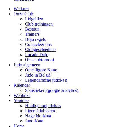
Welkom
Onze Club
Lidgelden
Club trainingen
Bestuur
Trainers
Dojo regels
Contacteer ons
Clubgeschiedenis
Locatie Dojo
Ons clubtornooi
Judo algemeen
Over Jigoro Kano
Judo in België
Legendarische judoka's
Kalender
Statistieken (google analytics)
Weblinks
Youtube
Huidige topjudoka's
Eigen Clubleden
Nage No Kata
Juno Kata
Home