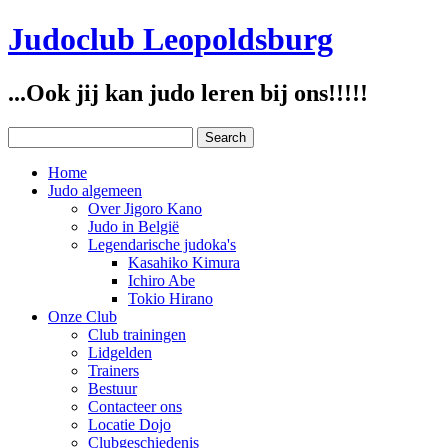
Judoclub Leopoldsburg
...Ook jij kan judo leren bij ons!!!!!
Home
Judo algemeen
Over Jigoro Kano
Judo in België
Legendarische judoka's
Kasahiko Kimura
Ichiro Abe
Tokio Hirano
Onze Club
Club trainingen
Lidgelden
Trainers
Bestuur
Contacteer ons
Locatie Dojo
Clubgeschiedenis