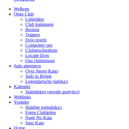
Welkom
Onze Club
Lidgelden
Club trainingen
Bestuur
Trainers
Dojo regels
Contacteer ons
Clubgeschiedenis
Locatie Dojo
Ons clubtornooi
Judo algemeen
Over Jigoro Kano
Judo in België
Legendarische judoka's
Kalender
Statistieken (google analytics)
Weblinks
Youtube
Huidige topjudoka's
Eigen Clubleden
Nage No Kata
Juno Kata
Home