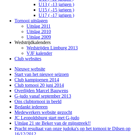
U13 ( -13 jarigen )
U15 ( -15 jarigen )
U17 ( -17 jarigen )
Tornooi uitslagen
Uitslag 2011
Uitslag 2010
Uitslag 2009
Wedstrijdkalenders
Wedstrijden Limburg 2013
VJF kalender
Club websites
Nieuwe website
Start van het nieuwe seizoen
Club kampioenen 2014
Club tornooi 20 juni 2014
Overlijden Marcel Bauwens
G-judo vanaf september 2013
Ons clubtornooi in beeld
Bedankt iedereen
Medewerkers website gezocht
JC Leopoldsburg start met G-judo
Uitslag 21 ste Beker van de mijnstreek!!
Pracht resultaat van onze judoka's op het tornooi te Dilsen op
16/12/2012