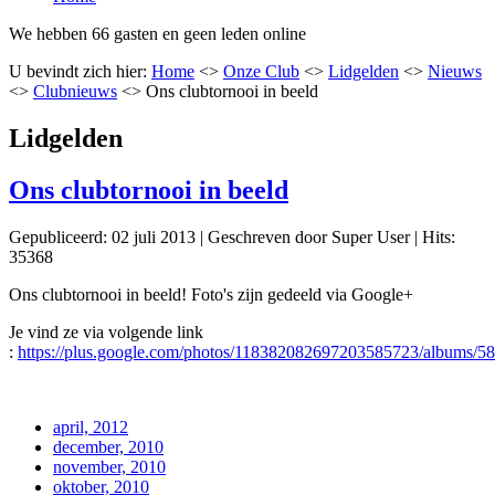
We hebben 66 gasten en geen leden online
U bevindt zich hier:
Home
<>
Onze Club
<>
Lidgelden
<>
Nieuws
<>
Clubnieuws
<>
Ons clubtornooi in beeld
Lidgelden
Ons clubtornooi in beeld
Gepubliceerd: 02 juli 2013
|
Geschreven door Super User
|
Hits:
35368
Ons clubtornooi in beeld! Foto's zijn gedeeld via Google+
Je vind ze via volgende link
:
https://plus.google.com/photos/118382082697203585723/albums/
april, 2012
december, 2010
november, 2010
oktober, 2010