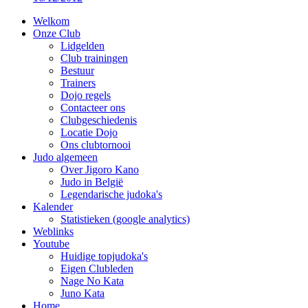
Welkom
Onze Club
Lidgelden
Club trainingen
Bestuur
Trainers
Dojo regels
Contacteer ons
Clubgeschiedenis
Locatie Dojo
Ons clubtornooi
Judo algemeen
Over Jigoro Kano
Judo in België
Legendarische judoka's
Kalender
Statistieken (google analytics)
Weblinks
Youtube
Huidige topjudoka's
Eigen Clubleden
Nage No Kata
Juno Kata
Home