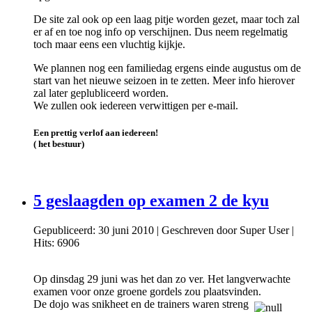
De site zal ook op een laag pitje worden gezet, maar toch zal
er af en toe nog info op verschijnen. Dus neem regelmatig
toch maar eens een vluchtig kijkje.
We plannen nog een familiedag ergens einde augustus om de
start van het nieuwe seizoen in te zetten. Meer info hierover
zal later geplubliceerd worden.
We zullen ook iedereen verwittigen per e-mail.
Een prettig verlof aan iedereen!
( het bestuur)
5 geslaagden op examen 2 de kyu
Gepubliceerd: 30 juni 2010
|
Geschreven door Super User
|
Hits: 6906
Op dinsdag 29 juni was het dan zo ver. Het langverwachte
examen voor onze groene gordels zou plaatsvinden.
De dojo was snikheet en de trainers waren streng