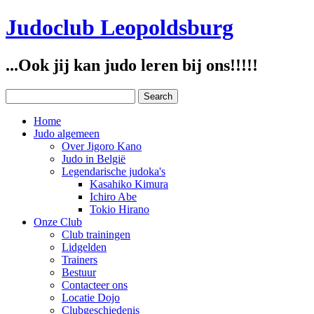
Judoclub Leopoldsburg
...Ook jij kan judo leren bij ons!!!!!
Home
Judo algemeen
Over Jigoro Kano
Judo in België
Legendarische judoka's
Kasahiko Kimura
Ichiro Abe
Tokio Hirano
Onze Club
Club trainingen
Lidgelden
Trainers
Bestuur
Contacteer ons
Locatie Dojo
Clubgeschiedenis