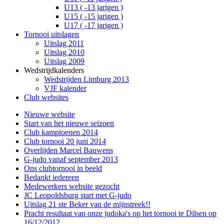
U13 ( -13 jarigen )
U15 ( -15 jarigen )
U17 ( -17 jarigen )
Tornooi uitslagen
Uitslag 2011
Uitslag 2010
Uitslag 2009
Wedstrijdkalenders
Wedstrijden Limburg 2013
VJF kalender
Club websites
Nieuwe website
Start van het nieuwe seizoen
Club kampioenen 2014
Club tornooi 20 juni 2014
Overlijden Marcel Bauwens
G-judo vanaf september 2013
Ons clubtornooi in beeld
Bedankt iedereen
Medewerkers website gezocht
JC Leopoldsburg start met G-judo
Uitslag 21 ste Beker van de mijnstreek!!
Pracht resultaat van onze judoka's op het tornooi te Dilsen op
16/12/2012