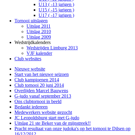
U13 ( -13 jarigen )
U15 ( -15 jarigen )
U17 ( -17 jarigen )
Tornooi uitslagen
Uitslag 2011
Uitslag 2010
Uitslag 2009
Wedstrijdkalenders
Wedstrijden Limburg 2013
VJF kalender
Club websites
Nieuwe website
Start van het nieuwe seizoen
Club kampioenen 2014
Club tornooi 20 juni 2014
Overlijden Marcel Bauwens
G-judo vanaf september 2013
Ons clubtornooi in beeld
Bedankt iedereen
Medewerkers website gezocht
JC Leopoldsburg start met G-judo
Uitslag 21 ste Beker van de mijnstreek!!
Pracht resultaat van onze judoka's op het tornooi te Dilsen op
16/12/2012