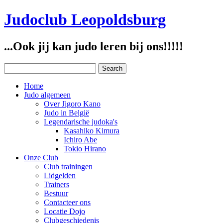
Judoclub Leopoldsburg
...Ook jij kan judo leren bij ons!!!!!
Home
Judo algemeen
Over Jigoro Kano
Judo in België
Legendarische judoka's
Kasahiko Kimura
Ichiro Abe
Tokio Hirano
Onze Club
Club trainingen
Lidgelden
Trainers
Bestuur
Contacteer ons
Locatie Dojo
Clubgeschiedenis