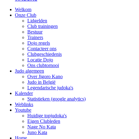
Welkom
Onze Club
Lidgelden
Club trainingen
Bestuur
Trainers
Dojo regels
Contacteer ons
Clubgeschiedenis
Locatie Dojo
Ons clubtornooi
Judo algemeen
Over Jigoro Kano
Judo in België
Legendarische judoka's
Kalender
Statistieken (google analytics)
Weblinks
Youtube
Huidige topjudoka's
Eigen Clubleden
Nage No Kata
Juno Kata
Home