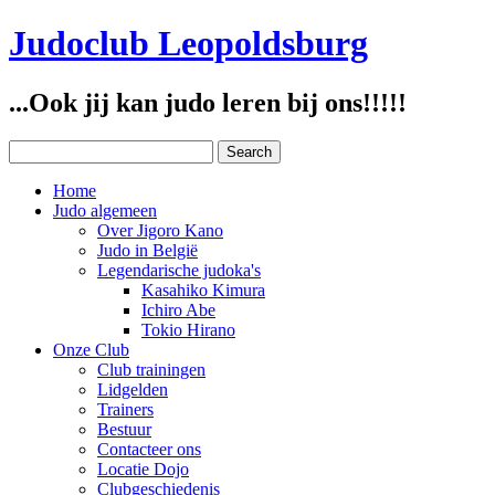
Judoclub Leopoldsburg
...Ook jij kan judo leren bij ons!!!!!
Home
Judo algemeen
Over Jigoro Kano
Judo in België
Legendarische judoka's
Kasahiko Kimura
Ichiro Abe
Tokio Hirano
Onze Club
Club trainingen
Lidgelden
Trainers
Bestuur
Contacteer ons
Locatie Dojo
Clubgeschiedenis