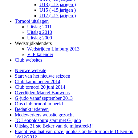
U13 ( -13 jarigen )
U15 ( -15 jarigen )
U17 ( -17 jarigen )
Tornooi uitslagen
Uitslag 2011
Uitslag 2010
Uitslag 2009
Wedstrijdkalenders
Wedstrijden Limburg 2013
VJF kalender
Club websites
Nieuwe website
Start van het nieuwe seizoen
Club kampioenen 2014
Club tornooi 20 juni 2014
Overlijden Marcel Bauwens
G-judo vanaf september 2013
Ons clubtornooi in beeld
Bedankt iedereen
Medewerkers website gezocht
JC Leopoldsburg start met G-judo
Uitslag 21 ste Beker van de mijnstreek!!
Pracht resultaat van onze judoka's op het tornooi te Dilsen op
16/12/2012