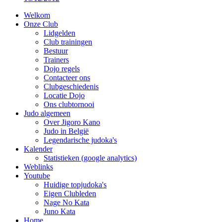
Welkom
Onze Club
Lidgelden
Club trainingen
Bestuur
Trainers
Dojo regels
Contacteer ons
Clubgeschiedenis
Locatie Dojo
Ons clubtornooi
Judo algemeen
Over Jigoro Kano
Judo in België
Legendarische judoka's
Kalender
Statistieken (google analytics)
Weblinks
Youtube
Huidige topjudoka's
Eigen Clubleden
Nage No Kata
Juno Kata
Home