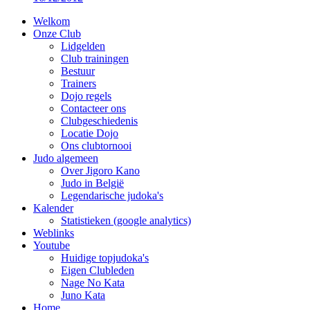
Welkom
Onze Club
Lidgelden
Club trainingen
Bestuur
Trainers
Dojo regels
Contacteer ons
Clubgeschiedenis
Locatie Dojo
Ons clubtornooi
Judo algemeen
Over Jigoro Kano
Judo in België
Legendarische judoka's
Kalender
Statistieken (google analytics)
Weblinks
Youtube
Huidige topjudoka's
Eigen Clubleden
Nage No Kata
Juno Kata
Home