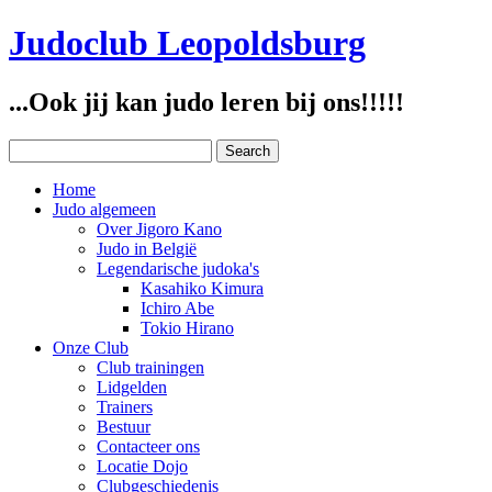
Judoclub Leopoldsburg
...Ook jij kan judo leren bij ons!!!!!
Home
Judo algemeen
Over Jigoro Kano
Judo in België
Legendarische judoka's
Kasahiko Kimura
Ichiro Abe
Tokio Hirano
Onze Club
Club trainingen
Lidgelden
Trainers
Bestuur
Contacteer ons
Locatie Dojo
Clubgeschiedenis