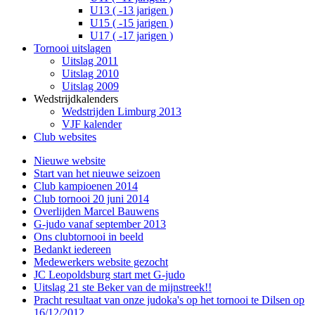
U13 ( -13 jarigen )
U15 ( -15 jarigen )
U17 ( -17 jarigen )
Tornooi uitslagen
Uitslag 2011
Uitslag 2010
Uitslag 2009
Wedstrijdkalenders
Wedstrijden Limburg 2013
VJF kalender
Club websites
Nieuwe website
Start van het nieuwe seizoen
Club kampioenen 2014
Club tornooi 20 juni 2014
Overlijden Marcel Bauwens
G-judo vanaf september 2013
Ons clubtornooi in beeld
Bedankt iedereen
Medewerkers website gezocht
JC Leopoldsburg start met G-judo
Uitslag 21 ste Beker van de mijnstreek!!
Pracht resultaat van onze judoka's op het tornooi te Dilsen op
16/12/2012