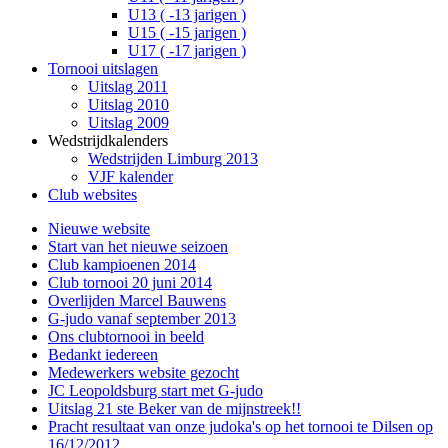
U13 ( -13 jarigen )
U15 ( -15 jarigen )
U17 ( -17 jarigen )
Tornooi uitslagen
Uitslag 2011
Uitslag 2010
Uitslag 2009
Wedstrijdkalenders
Wedstrijden Limburg 2013
VJF kalender
Club websites
Nieuwe website
Start van het nieuwe seizoen
Club kampioenen 2014
Club tornooi 20 juni 2014
Overlijden Marcel Bauwens
G-judo vanaf september 2013
Ons clubtornooi in beeld
Bedankt iedereen
Medewerkers website gezocht
JC Leopoldsburg start met G-judo
Uitslag 21 ste Beker van de mijnstreek!!
Pracht resultaat van onze judoka's op het tornooi te Dilsen op
16/12/2012