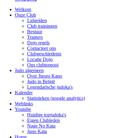
Welkom
Onze Club
Lidgelden
Club trainingen
Bestuur
Trainers
Dojo regels
Contacteer ons
Clubgeschiedenis
Locatie Dojo
Ons clubtornooi
Judo algemeen
Over Jigoro Kano
Judo in België
Legendarische judoka's
Kalender
Statistieken (google analytics)
Weblinks
Youtube
Huidige topjudoka's
Eigen Clubleden
Nage No Kata
Juno Kata
Home