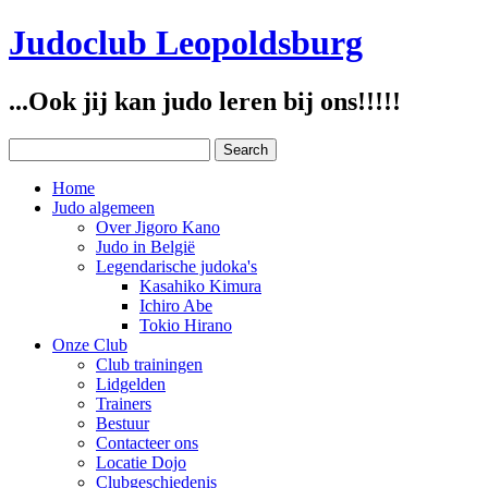
Judoclub Leopoldsburg
...Ook jij kan judo leren bij ons!!!!!
Home
Judo algemeen
Over Jigoro Kano
Judo in België
Legendarische judoka's
Kasahiko Kimura
Ichiro Abe
Tokio Hirano
Onze Club
Club trainingen
Lidgelden
Trainers
Bestuur
Contacteer ons
Locatie Dojo
Clubgeschiedenis