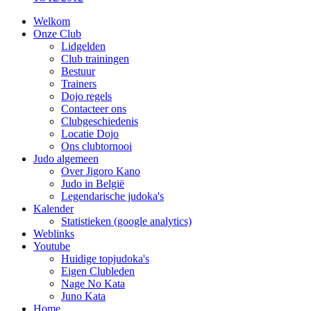
Welkom
Onze Club
Lidgelden
Club trainingen
Bestuur
Trainers
Dojo regels
Contacteer ons
Clubgeschiedenis
Locatie Dojo
Ons clubtornooi
Judo algemeen
Over Jigoro Kano
Judo in België
Legendarische judoka's
Kalender
Statistieken (google analytics)
Weblinks
Youtube
Huidige topjudoka's
Eigen Clubleden
Nage No Kata
Juno Kata
Home