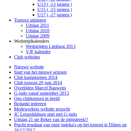
U13 ( -13 jarigen )
U15 ( -15 jarigen )
U17 ( -17 jarigen )
Tornooi uitslagen
Uitslag 2011
Uitslag 2010
Uitslag 2009
Wedstrijdkalenders
Wedstrijden Limburg 2013
VJF kalender
Club websites
Nieuwe website
Start van het nieuwe seizoen
Club kampioenen 2014
Club tornooi 20 juni 2014
Overlijden Marcel Bauwens
G-judo vanaf september 2013
Ons clubtornooi in beeld
Bedankt iedereen
Medewerkers website gezocht
JC Leopoldsburg start met G-judo
Uitslag 21 ste Beker van de mijnstreek!!
Pracht resultaat van onze judoka's op het tornooi te Dilsen op
16/12/2012