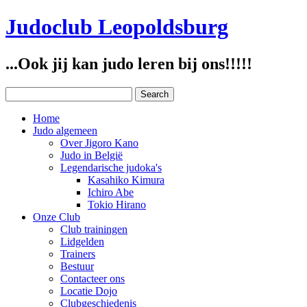
Judoclub Leopoldsburg
...Ook jij kan judo leren bij ons!!!!!
Home
Judo algemeen
Over Jigoro Kano
Judo in België
Legendarische judoka's
Kasahiko Kimura
Ichiro Abe
Tokio Hirano
Onze Club
Club trainingen
Lidgelden
Trainers
Bestuur
Contacteer ons
Locatie Dojo
Clubgeschiedenis