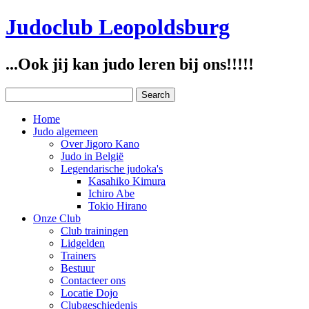
Judoclub Leopoldsburg
...Ook jij kan judo leren bij ons!!!!!
Home
Judo algemeen
Over Jigoro Kano
Judo in België
Legendarische judoka's
Kasahiko Kimura
Ichiro Abe
Tokio Hirano
Onze Club
Club trainingen
Lidgelden
Trainers
Bestuur
Contacteer ons
Locatie Dojo
Clubgeschiedenis