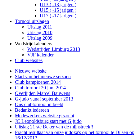
U13 ( -13 jarigen )
U15 ( -15 jarigen )
U17 ( -17 jarigen )
Tornooi uitslagen
Uitslag 2011
Uitslag 2010
Uitslag 2009
Wedstrijdkalenders
Wedstrijden Limburg 2013
VJF kalender
Club websites
Nieuwe website
Start van het nieuwe seizoen
Club kampioenen 2014
Club tornooi 20 juni 2014
Overlijden Marcel Bauwens
G-judo vanaf september 2013
Ons clubtornooi in beeld
Bedankt iedereen
Medewerkers website gezocht
JC Leopoldsburg start met G-judo
Uitslag 21 ste Beker van de mijnstreek!!
Pracht resultaat van onze judoka's op het tornooi te Dilsen op
16/12/2012