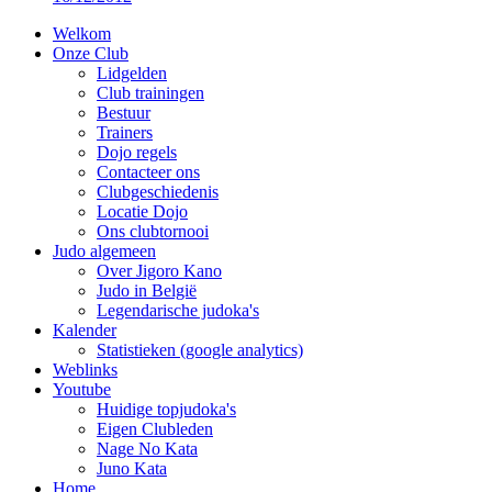
Welkom
Onze Club
Lidgelden
Club trainingen
Bestuur
Trainers
Dojo regels
Contacteer ons
Clubgeschiedenis
Locatie Dojo
Ons clubtornooi
Judo algemeen
Over Jigoro Kano
Judo in België
Legendarische judoka's
Kalender
Statistieken (google analytics)
Weblinks
Youtube
Huidige topjudoka's
Eigen Clubleden
Nage No Kata
Juno Kata
Home