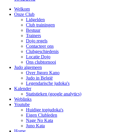
Welkom
Onze Club
Lidgelden
Club trainingen
Bestuur
Trainers
Dojo regels
Contacteer ons
Clubgeschiedenis
Locatie Dojo
Ons clubtornooi
Judo algemeen
Over Jigoro Kano
Judo in België
Legendarische judoka's
Kalender
Statistieken (google analytics)
Weblinks
Youtube
Huidige topjudoka's
Eigen Clubleden
Nage No Kata
Juno Kata
Home