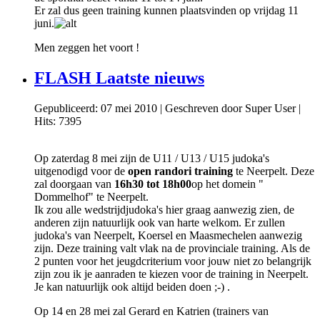
Er zal dus geen training kunnen plaatsvinden op vrijdag 11
juni.
Men zeggen het voort !
FLASH Laatste nieuws
Gepubliceerd: 07 mei 2010
|
Geschreven door Super User
|
Hits: 7395
Op zaterdag 8 mei zijn de U11 / U13 / U15 judoka's
uitgenodigd voor de
open randori training
te Neerpelt. Deze
zal doorgaan van
16h30 tot 18h00
op het domein "
Dommelhof" te Neerpelt.
Ik zou alle wedstrijdjudoka's hier graag aanwezig zien, de
anderen zijn natuurlijk ook van harte welkom. Er zullen
judoka's van Neerpelt, Koersel en Maasmechelen aanwezig
zijn. Deze training valt vlak na de provinciale training. Als de
2 punten voor het jeugdcriterium voor jouw niet zo belangrijk
zijn zou ik je aanraden te kiezen voor de training in Neerpelt.
Je kan natuurlijk ook altijd beiden doen ;-) .
Op 14 en 28 mei zal Gerard en Katrien (trainers van