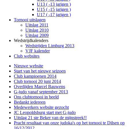
U13 ( -13 jarigen )
U15 ( -15 jarigen )
U17 ( -17 jarigen )
Tornooi uitslagen
Uitslag 2011
Uitslag 2010
Uitslag 2009
Wedstrijdkalenders
Wedstrijden Limburg 2013
VJF kalender
Club websites
Nieuwe website
Start van het nieuwe seizoen
Club kampioenen 2014
Club tornooi 20 juni 2014
Overlijden Marcel Bauwens
G-judo vanaf september 2013
Ons clubtornooi in beeld
Bedankt iedereen
Medewerkers website gezocht
JC Leopoldsburg start met G-judo
Uitslag 21 ste Beker van de mijnstreek!!
Pracht resultaat van onze judoka's op het tornooi te Dilsen op
16/12/2012