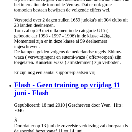
het internationale tornooi te Venray. Dat er ook grote
tornooien bestaan bewijzen de volgende cijfers wel.
Verspreid over 2 dagen zullen 1659 judoka's uit 304 clubs uit
23 landen deelnemen.
Tom zal op 29 mei uitkomen in de categorie U15 (
geboortejaar 1998 - 1997 - 1996) in de klasse -42kg.
Momenteel zijn er in deze klasse al 59 deelnemers
ingeschreven.
De kampen gelden volgens de nederlandse regels. Shime-
waza ( verwurgingen) en sutemi-waza ( offerworpen) zijn
toegelaten. Kansetsu-waza ( armklemmen) zijn verboden.
Er zijn nog een aantal supporterplaatsen vrij.
Flash - Geen training op vrijdag 11
juni - Flash
Gepubliceerd: 18 mei 2010
|
Geschreven door Yvan
|
Hits:
7046
Â
Doordat er op 13 juni de zoveelste verkiezing zal doorgaan is
de sporthal bezet vanaf 11 tot 14 juni.