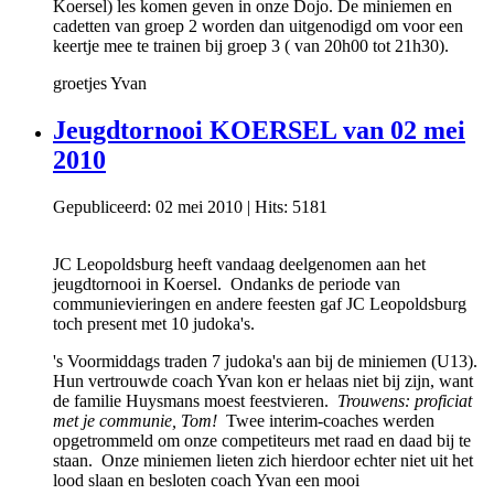
Koersel) les komen geven in onze Dojo. De miniemen en
cadetten van groep 2 worden dan uitgenodigd om voor een
keertje mee te trainen bij groep 3 ( van 20h00 tot 21h30).
groetjes Yvan
Jeugdtornooi KOERSEL van 02 mei
2010
Gepubliceerd: 02 mei 2010
|
Hits: 5181
JC Leopoldsburg heeft vandaag deelgenomen aan het
jeugdtornooi in Koersel. Ondanks de periode van
communievieringen en andere feesten gaf JC Leopoldsburg
toch present met 10 judoka's.
's Voormiddags traden 7 judoka's aan bij de miniemen (U13).
Hun vertrouwde coach Yvan kon er helaas niet bij zijn, want
de familie Huysmans moest feestvieren.
Trouwens: proficiat
met je communie, Tom!
Twee interim-coaches werden
opgetrommeld om onze competiteurs met raad en daad bij te
staan. Onze miniemen lieten zich hierdoor echter niet uit het
lood slaan en besloten coach Yvan een mooi