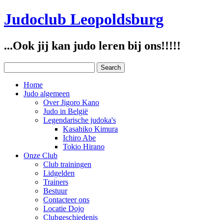
Judoclub Leopoldsburg
...Ook jij kan judo leren bij ons!!!!!
Home
Judo algemeen
Over Jigoro Kano
Judo in België
Legendarische judoka's
Kasahiko Kimura
Ichiro Abe
Tokio Hirano
Onze Club
Club trainingen
Lidgelden
Trainers
Bestuur
Contacteer ons
Locatie Dojo
Clubgeschiedenis