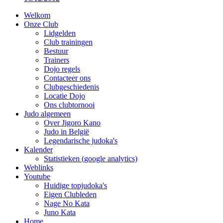
Welkom
Onze Club
Lidgelden
Club trainingen
Bestuur
Trainers
Dojo regels
Contacteer ons
Clubgeschiedenis
Locatie Dojo
Ons clubtornooi
Judo algemeen
Over Jigoro Kano
Judo in België
Legendarische judoka's
Kalender
Statistieken (google analytics)
Weblinks
Youtube
Huidige topjudoka's
Eigen Clubleden
Nage No Kata
Juno Kata
Home