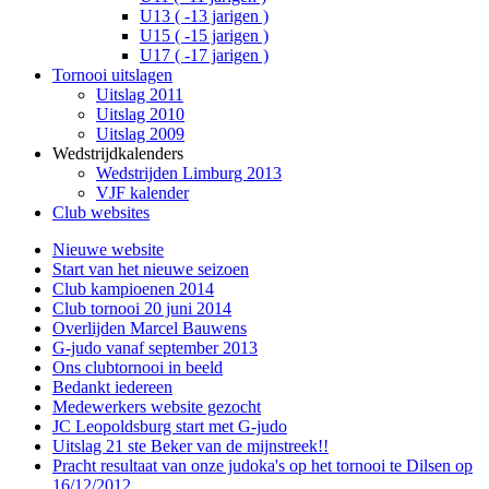
U13 ( -13 jarigen )
U15 ( -15 jarigen )
U17 ( -17 jarigen )
Tornooi uitslagen
Uitslag 2011
Uitslag 2010
Uitslag 2009
Wedstrijdkalenders
Wedstrijden Limburg 2013
VJF kalender
Club websites
Nieuwe website
Start van het nieuwe seizoen
Club kampioenen 2014
Club tornooi 20 juni 2014
Overlijden Marcel Bauwens
G-judo vanaf september 2013
Ons clubtornooi in beeld
Bedankt iedereen
Medewerkers website gezocht
JC Leopoldsburg start met G-judo
Uitslag 21 ste Beker van de mijnstreek!!
Pracht resultaat van onze judoka's op het tornooi te Dilsen op
16/12/2012