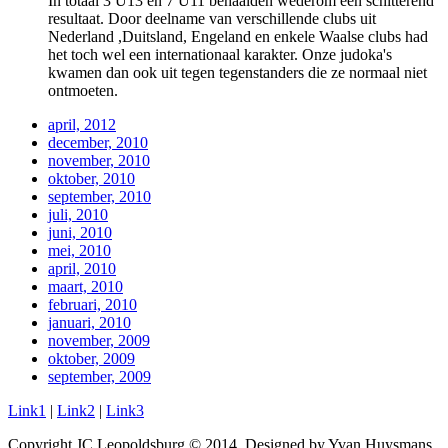
In totaal 3 U13 en 7 U11 behaalden wederom een schitterend
resultaat. Door deelname van verschillende clubs uit
Nederland ,Duitsland, Engeland en enkele Waalse clubs had
het toch wel een internationaal karakter. Onze judoka's
kwamen dan ook uit tegen tegenstanders die ze normaal niet
ontmoeten.
april, 2012
december, 2010
november, 2010
oktober, 2010
september, 2010
juli, 2010
juni, 2010
mei, 2010
april, 2010
maart, 2010
februari, 2010
januari, 2010
november, 2009
oktober, 2009
september, 2009
Link1
|
Link2
|
Link3
Copyright JC Leopoldsburg © 2014. Designed by Yvan Huysmans.