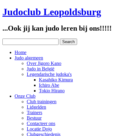
Judoclub Leopoldsburg
...Ook jij kan judo leren bij ons!!!!!
Home
Judo algemeen
Over Jigoro Kano
Judo in België
Legendarische judoka's
Kasahiko Kimura
Ichiro Abe
Tokio Hirano
Onze Club
Club trainingen
Lidgelden
Trainers
Bestuur
Contacteer ons
Locatie Dojo
Clubgeschiedenis