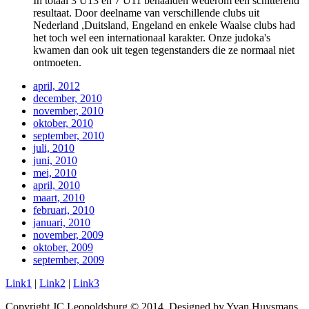
In totaal 3 U13 en 7 U11 behaalden wederom een schitterend
resultaat. Door deelname van verschillende clubs uit
Nederland ,Duitsland, Engeland en enkele Waalse clubs had
het toch wel een internationaal karakter. Onze judoka's
kwamen dan ook uit tegen tegenstanders die ze normaal niet
ontmoeten.
april, 2012
december, 2010
november, 2010
oktober, 2010
september, 2010
juli, 2010
juni, 2010
mei, 2010
april, 2010
maart, 2010
februari, 2010
januari, 2010
november, 2009
oktober, 2009
september, 2009
Link1
|
Link2
|
Link3
Copyright JC Leopoldsburg © 2014. Designed by Yvan Huysmans.