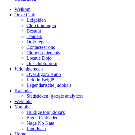
Welkom
Onze Club
Lidgelden
Club trainingen
Bestuur
Trainers
Dojo regels
Contacteer ons
Clubgeschiedenis
Locatie Dojo
Ons clubtornooi
Judo algemeen
Over Jigoro Kano
Judo in België
Legendarische judoka's
Kalender
Statistieken (google analytics)
Weblinks
Youtube
Huidige topjudoka's
Eigen Clubleden
Nage No Kata
Juno Kata
Home