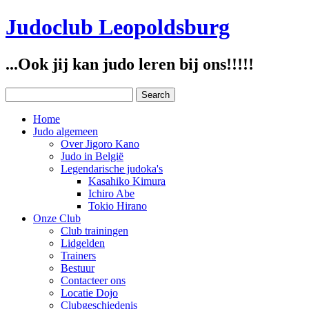
Judoclub Leopoldsburg
...Ook jij kan judo leren bij ons!!!!!
Home
Judo algemeen
Over Jigoro Kano
Judo in België
Legendarische judoka's
Kasahiko Kimura
Ichiro Abe
Tokio Hirano
Onze Club
Club trainingen
Lidgelden
Trainers
Bestuur
Contacteer ons
Locatie Dojo
Clubgeschiedenis