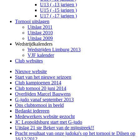
U13 ( -13 jarigen )
U15 ( -15 jarigen )
U17 ( -17 jarigen )
Tornooi uitslagen
Uitslag 2011
Uitslag 2010
Uitslag 2009
Wedstrijdkalenders
Wedstrijden Limburg 2013
VJF kalender
Club websites
Nieuwe website
Start van het nieuwe seizoen
Club kampioenen 2014
Club tornooi 20 juni 2014
Overlijden Marcel Bauwens
G-judo vanaf september 2013
Ons clubtornooi in beeld
Bedankt iedereen
Medewerkers website gezocht
JC Leopoldsburg start met G-judo
Uitslag 21 ste Beker van de mijnstreek!!
Pracht resultaat van onze judoka's op het tornooi te Dilsen op
16/12/2012