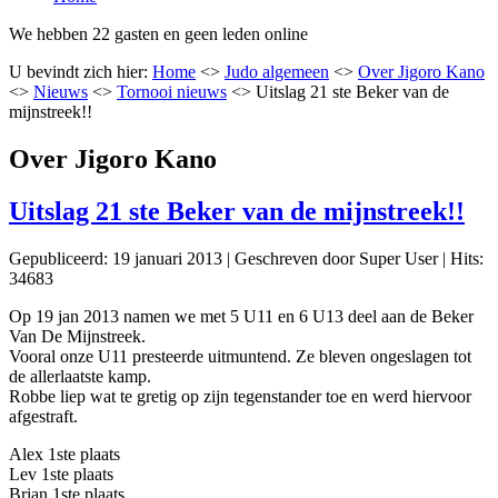
We hebben 22 gasten en geen leden online
U bevindt zich hier:
Home
<>
Judo algemeen
<>
Over Jigoro Kano
<>
Nieuws
<>
Tornooi nieuws
<>
Uitslag 21 ste Beker van de
mijnstreek!!
Over Jigoro Kano
Uitslag 21 ste Beker van de mijnstreek!!
Gepubliceerd: 19 januari 2013
|
Geschreven door Super User
|
Hits:
34683
Op 19 jan 2013 namen we met 5 U11 en 6 U13 deel aan de Beker
Van De Mijnstreek.
Vooral onze U11 presteerde uitmuntend. Ze bleven ongeslagen tot
de allerlaatste kamp.
Robbe liep wat te gretig op zijn tegenstander toe en werd hiervoor
afgestraft.
Alex 1ste plaats
Lev 1ste plaats
Brian 1ste plaats