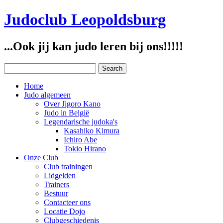
Judoclub Leopoldsburg
...Ook jij kan judo leren bij ons!!!!!
Home
Judo algemeen
Over Jigoro Kano
Judo in België
Legendarische judoka's
Kasahiko Kimura
Ichiro Abe
Tokio Hirano
Onze Club
Club trainingen
Lidgelden
Trainers
Bestuur
Contacteer ons
Locatie Dojo
Clubgeschiedenis