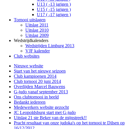
U13 ( -13 jarigen )
U15 ( -15 jarigen )
U17 ( -17 jarigen )
Tornooi uitslagen
Uitslag 2011
Uitslag 2010
Uitslag 2009
Wedstrijdkalenders
Wedstrijden Limburg 2013
VJF kalender
Club websites
Nieuwe website
Start van het nieuwe seizoen
Club kampioenen 2014
Club tornooi 20 juni 2014
Overlijden Marcel Bauwens
G-judo vanaf september 2013
Ons clubtornooi in beeld
Bedankt iedereen
Medewerkers website gezocht
JC Leopoldsburg start met G-judo
Uitslag 21 ste Beker van de mijnstreek!!
Pracht resultaat van onze judoka's op het tornooi te Dilsen op
16/12/2012