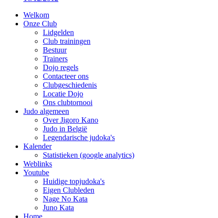
Welkom
Onze Club
Lidgelden
Club trainingen
Bestuur
Trainers
Dojo regels
Contacteer ons
Clubgeschiedenis
Locatie Dojo
Ons clubtornooi
Judo algemeen
Over Jigoro Kano
Judo in België
Legendarische judoka's
Kalender
Statistieken (google analytics)
Weblinks
Youtube
Huidige topjudoka's
Eigen Clubleden
Nage No Kata
Juno Kata
Home