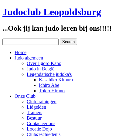
Judoclub Leopoldsburg
...Ook jij kan judo leren bij ons!!!!!
Home
Judo algemeen
Over Jigoro Kano
Judo in België
Legendarische judoka's
Kasahiko Kimura
Ichiro Abe
Tokio Hirano
Onze Club
Club trainingen
Lidgelden
Trainers
Bestuur
Contacteer ons
Locatie Dojo
Clubgeschiedenis