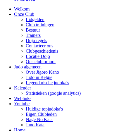
Welkom
Onze Club
Lidgelden
Club trainingen
Bestuur
Trainers
Dojo regels
Contacteer ons
Clubgeschiedenis
Locatie Dojo
Ons clubtornooi
Judo algemeen
Over Jigoro Kano
Judo in België
Legendarische judoka's
Kalender
Statistieken (google analytics)
Weblinks
Youtube
Huidige topjudoka's
Eigen Clubleden
Nage No Kata
Juno Kata
Home