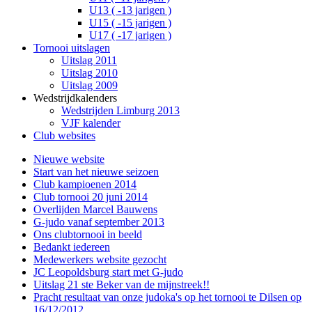
U13 ( -13 jarigen )
U15 ( -15 jarigen )
U17 ( -17 jarigen )
Tornooi uitslagen
Uitslag 2011
Uitslag 2010
Uitslag 2009
Wedstrijdkalenders
Wedstrijden Limburg 2013
VJF kalender
Club websites
Nieuwe website
Start van het nieuwe seizoen
Club kampioenen 2014
Club tornooi 20 juni 2014
Overlijden Marcel Bauwens
G-judo vanaf september 2013
Ons clubtornooi in beeld
Bedankt iedereen
Medewerkers website gezocht
JC Leopoldsburg start met G-judo
Uitslag 21 ste Beker van de mijnstreek!!
Pracht resultaat van onze judoka's op het tornooi te Dilsen op
16/12/2012