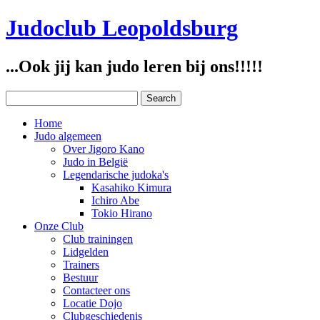
Judoclub Leopoldsburg
...Ook jij kan judo leren bij ons!!!!!
Home
Judo algemeen
Over Jigoro Kano
Judo in België
Legendarische judoka's
Kasahiko Kimura
Ichiro Abe
Tokio Hirano
Onze Club
Club trainingen
Lidgelden
Trainers
Bestuur
Contacteer ons
Locatie Dojo
Clubgeschiedenis