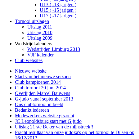
U13 ( -13 jarigen )
U15 ( -15 jarigen )
U17 ( -17 jarigen )
Tornooi uitslagen
Uitslag 2011
Uitslag 2010
Uitslag 2009
Wedstrijdkalenders
Wedstrijden Limburg 2013
VJF kalender
Club websites
Nieuwe website
Start van het nieuwe seizoen
Club kampioenen 2014
Club tornooi 20 juni 2014
Overlijden Marcel Bauwens
G-judo vanaf september 2013
Ons clubtornooi in beeld
Bedankt iedereen
Medewerkers website gezocht
JC Leopoldsburg start met G-judo
Uitslag 21 ste Beker van de mijnstreek!!
Pracht resultaat van onze judoka's op het tornooi te Dilsen op
16/12/2012