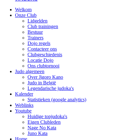
Welkom
Onze Club
Lidgelden
Club trainingen
Bestuur
Trainers
Dojo regels
Contacteer ons
Clubgeschiedenis
Locatie Dojo
Ons clubtornooi
Judo algemeen
Over Jigoro Kano
Judo in België
Legendarische judoka's
Kalender
Statistieken (google analytics)
Weblinks
Youtube
Huidige topjudoka's
Eigen Clubleden
Nage No Kata
Juno Kata
Home