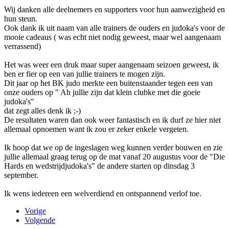
Wij danken alle deelnemers en supporters voor hun aanwezigheid en
hun steun.
Ook dank ik uit naam van alle trainers de ouders en judoka's voor de
mooie cadeaus ( was echt niet nodig geweest, maar wel aangenaam
verrassend)
Het was weer een druk maar super aangenaam seizoen geweest, ik
ben er fier op een van jullie trainers te mogen zijn.
Dit jaar op het BK judo merkte een buitenstaander tegen een van
onze ouders op " Ah jullie zijn dat klein clubke met die goeie
judoka's"
dat zegt alles denk ik ;-)
De resultaten waren dan ook weer fantastisch en ik durf ze hier niet
allemaal opnoemen want ik zou er zeker enkele vergeten.
Ik hoop dat we op de ingeslagen weg kunnen verder bouwen en zie
jullie allemaal graag terug op de mat vanaf 20 augustus voor de "Die
Hards en wedstrijdjudoka's" de andere starten op dinsdag 3
september.
Ik wens iedereen een welverdiend en ontspannend verlof toe.
Vorige
Volgende