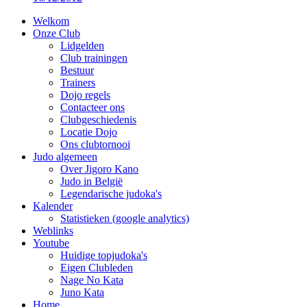
Welkom
Onze Club
Lidgelden
Club trainingen
Bestuur
Trainers
Dojo regels
Contacteer ons
Clubgeschiedenis
Locatie Dojo
Ons clubtornooi
Judo algemeen
Over Jigoro Kano
Judo in België
Legendarische judoka's
Kalender
Statistieken (google analytics)
Weblinks
Youtube
Huidige topjudoka's
Eigen Clubleden
Nage No Kata
Juno Kata
Home