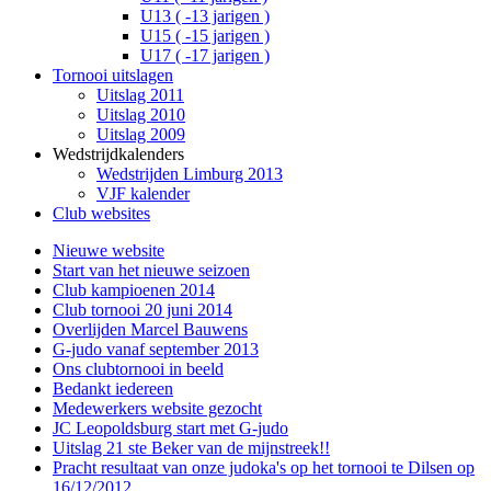
U13 ( -13 jarigen )
U15 ( -15 jarigen )
U17 ( -17 jarigen )
Tornooi uitslagen
Uitslag 2011
Uitslag 2010
Uitslag 2009
Wedstrijdkalenders
Wedstrijden Limburg 2013
VJF kalender
Club websites
Nieuwe website
Start van het nieuwe seizoen
Club kampioenen 2014
Club tornooi 20 juni 2014
Overlijden Marcel Bauwens
G-judo vanaf september 2013
Ons clubtornooi in beeld
Bedankt iedereen
Medewerkers website gezocht
JC Leopoldsburg start met G-judo
Uitslag 21 ste Beker van de mijnstreek!!
Pracht resultaat van onze judoka's op het tornooi te Dilsen op
16/12/2012