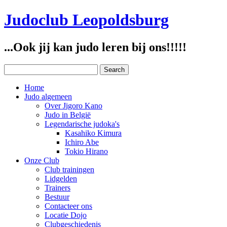
Judoclub Leopoldsburg
...Ook jij kan judo leren bij ons!!!!!
Home
Judo algemeen
Over Jigoro Kano
Judo in België
Legendarische judoka's
Kasahiko Kimura
Ichiro Abe
Tokio Hirano
Onze Club
Club trainingen
Lidgelden
Trainers
Bestuur
Contacteer ons
Locatie Dojo
Clubgeschiedenis