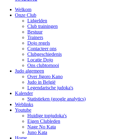
Welkom
Onze Club
Lidgelden
Club trainingen
Bestuur
Trainers
Dojo regels
Contacteer ons
Clubgeschiedenis
Locatie Dojo
Ons clubtornooi
Judo algemeen
Over Jigoro Kano
Judo in België
Legendarische judoka's
Kalender
Statistieken (google analytics)
Weblinks
Youtube
Huidige topjudoka's
Eigen Clubleden
Nage No Kata
Juno Kata
Home