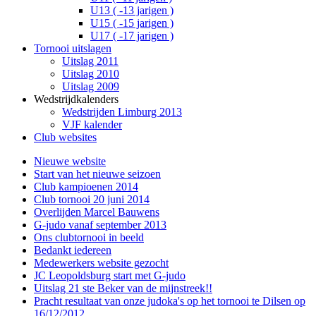
U13 ( -13 jarigen )
U15 ( -15 jarigen )
U17 ( -17 jarigen )
Tornooi uitslagen
Uitslag 2011
Uitslag 2010
Uitslag 2009
Wedstrijdkalenders
Wedstrijden Limburg 2013
VJF kalender
Club websites
Nieuwe website
Start van het nieuwe seizoen
Club kampioenen 2014
Club tornooi 20 juni 2014
Overlijden Marcel Bauwens
G-judo vanaf september 2013
Ons clubtornooi in beeld
Bedankt iedereen
Medewerkers website gezocht
JC Leopoldsburg start met G-judo
Uitslag 21 ste Beker van de mijnstreek!!
Pracht resultaat van onze judoka's op het tornooi te Dilsen op
16/12/2012