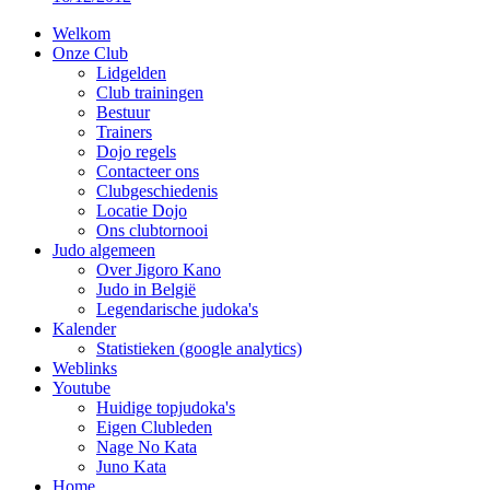
Welkom
Onze Club
Lidgelden
Club trainingen
Bestuur
Trainers
Dojo regels
Contacteer ons
Clubgeschiedenis
Locatie Dojo
Ons clubtornooi
Judo algemeen
Over Jigoro Kano
Judo in België
Legendarische judoka's
Kalender
Statistieken (google analytics)
Weblinks
Youtube
Huidige topjudoka's
Eigen Clubleden
Nage No Kata
Juno Kata
Home