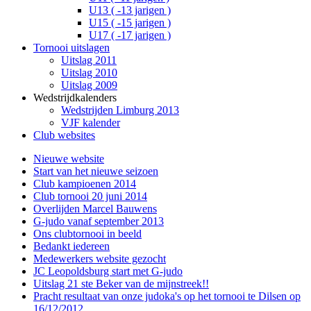
U13 ( -13 jarigen )
U15 ( -15 jarigen )
U17 ( -17 jarigen )
Tornooi uitslagen
Uitslag 2011
Uitslag 2010
Uitslag 2009
Wedstrijdkalenders
Wedstrijden Limburg 2013
VJF kalender
Club websites
Nieuwe website
Start van het nieuwe seizoen
Club kampioenen 2014
Club tornooi 20 juni 2014
Overlijden Marcel Bauwens
G-judo vanaf september 2013
Ons clubtornooi in beeld
Bedankt iedereen
Medewerkers website gezocht
JC Leopoldsburg start met G-judo
Uitslag 21 ste Beker van de mijnstreek!!
Pracht resultaat van onze judoka's op het tornooi te Dilsen op
16/12/2012