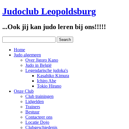
Judoclub Leopoldsburg
...Ook jij kan judo leren bij ons!!!!!
Home
Judo algemeen
Over Jigoro Kano
Judo in België
Legendarische judoka's
Kasahiko Kimura
Ichiro Abe
Tokio Hirano
Onze Club
Club trainingen
Lidgelden
Trainers
Bestuur
Contacteer ons
Locatie Dojo
Clubgeschiedenis