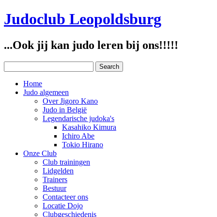
Judoclub Leopoldsburg
...Ook jij kan judo leren bij ons!!!!!
Home
Judo algemeen
Over Jigoro Kano
Judo in België
Legendarische judoka's
Kasahiko Kimura
Ichiro Abe
Tokio Hirano
Onze Club
Club trainingen
Lidgelden
Trainers
Bestuur
Contacteer ons
Locatie Dojo
Clubgeschiedenis