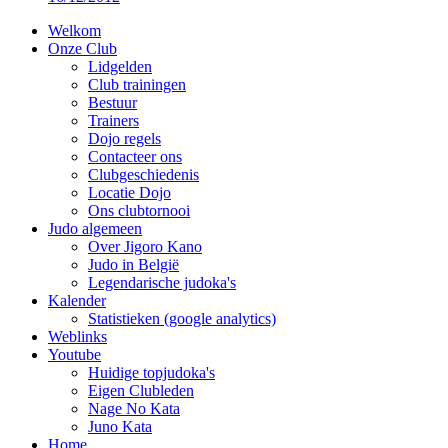
Welkom
Onze Club
Lidgelden
Club trainingen
Bestuur
Trainers
Dojo regels
Contacteer ons
Clubgeschiedenis
Locatie Dojo
Ons clubtornooi
Judo algemeen
Over Jigoro Kano
Judo in België
Legendarische judoka's
Kalender
Statistieken (google analytics)
Weblinks
Youtube
Huidige topjudoka's
Eigen Clubleden
Nage No Kata
Juno Kata
Home