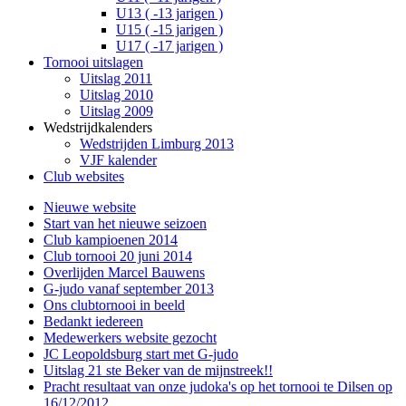
U13 ( -13 jarigen )
U15 ( -15 jarigen )
U17 ( -17 jarigen )
Tornooi uitslagen
Uitslag 2011
Uitslag 2010
Uitslag 2009
Wedstrijdkalenders
Wedstrijden Limburg 2013
VJF kalender
Club websites
Nieuwe website
Start van het nieuwe seizoen
Club kampioenen 2014
Club tornooi 20 juni 2014
Overlijden Marcel Bauwens
G-judo vanaf september 2013
Ons clubtornooi in beeld
Bedankt iedereen
Medewerkers website gezocht
JC Leopoldsburg start met G-judo
Uitslag 21 ste Beker van de mijnstreek!!
Pracht resultaat van onze judoka's op het tornooi te Dilsen op
16/12/2012