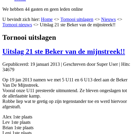
We hebben 44 gasten en geen leden online
U bevindt zich hier:
Home
<>
Tornooi uitslagen
<>
Nieuws
<>
Tornooi nieuws
<>
Uitslag 21 ste Beker van de mijnstreek!!
Tornooi uitslagen
Uitslag 21 ste Beker van de mijnstreek!!
Gepubliceerd: 19 januari 2013
|
Geschreven door Super User
|
Hits:
34679
Op 19 jan 2013 namen we met 5 U11 en 6 U13 deel aan de Beker
Van De Mijnstreek.
Vooral onze U11 presteerde uitmuntend. Ze bleven ongeslagen tot
de allerlaatste kamp.
Robbe liep wat te gretig op zijn tegenstander toe en werd hiervoor
afgestraft.
Alex 1ste plaats
Lev 1ste plaats
Brian 1ste plaats
Leni 1ste plaats