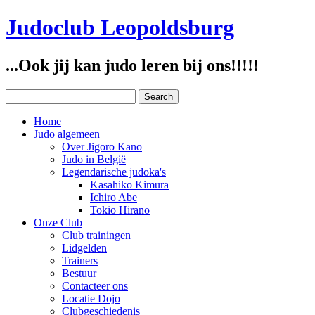
Judoclub Leopoldsburg
...Ook jij kan judo leren bij ons!!!!!
Home
Judo algemeen
Over Jigoro Kano
Judo in België
Legendarische judoka's
Kasahiko Kimura
Ichiro Abe
Tokio Hirano
Onze Club
Club trainingen
Lidgelden
Trainers
Bestuur
Contacteer ons
Locatie Dojo
Clubgeschiedenis