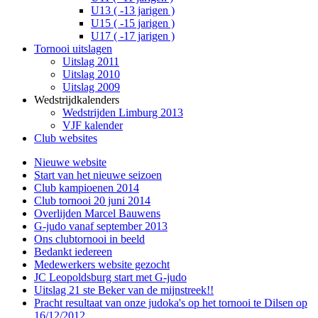
U13 ( -13 jarigen )
U15 ( -15 jarigen )
U17 ( -17 jarigen )
Tornooi uitslagen
Uitslag 2011
Uitslag 2010
Uitslag 2009
Wedstrijdkalenders
Wedstrijden Limburg 2013
VJF kalender
Club websites
Nieuwe website
Start van het nieuwe seizoen
Club kampioenen 2014
Club tornooi 20 juni 2014
Overlijden Marcel Bauwens
G-judo vanaf september 2013
Ons clubtornooi in beeld
Bedankt iedereen
Medewerkers website gezocht
JC Leopoldsburg start met G-judo
Uitslag 21 ste Beker van de mijnstreek!!
Pracht resultaat van onze judoka's op het tornooi te Dilsen op
16/12/2012