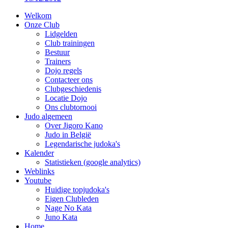
Welkom
Onze Club
Lidgelden
Club trainingen
Bestuur
Trainers
Dojo regels
Contacteer ons
Clubgeschiedenis
Locatie Dojo
Ons clubtornooi
Judo algemeen
Over Jigoro Kano
Judo in België
Legendarische judoka's
Kalender
Statistieken (google analytics)
Weblinks
Youtube
Huidige topjudoka's
Eigen Clubleden
Nage No Kata
Juno Kata
Home