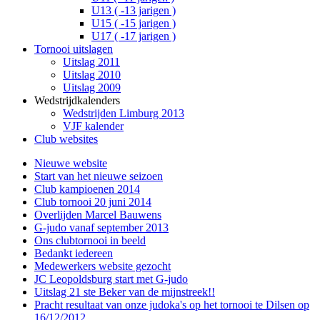
U13 ( -13 jarigen )
U15 ( -15 jarigen )
U17 ( -17 jarigen )
Tornooi uitslagen
Uitslag 2011
Uitslag 2010
Uitslag 2009
Wedstrijdkalenders
Wedstrijden Limburg 2013
VJF kalender
Club websites
Nieuwe website
Start van het nieuwe seizoen
Club kampioenen 2014
Club tornooi 20 juni 2014
Overlijden Marcel Bauwens
G-judo vanaf september 2013
Ons clubtornooi in beeld
Bedankt iedereen
Medewerkers website gezocht
JC Leopoldsburg start met G-judo
Uitslag 21 ste Beker van de mijnstreek!!
Pracht resultaat van onze judoka's op het tornooi te Dilsen op
16/12/2012