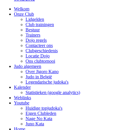
Welkom
Onze Club
Lidgelden
Club trainingen
Bestuur
Trainers
Dojo regels
Contacteer ons
Clubgeschiedenis
Locatie Dojo
Ons clubtornooi
Judo algemeen
Over Jigoro Kano
Judo in België
Legendarische judoka's
Kalender
Statistieken (google analytics)
Weblinks
Youtube
Huidige topjudoka's
Eigen Clubleden
Nage No Kata
Juno Kata
Home