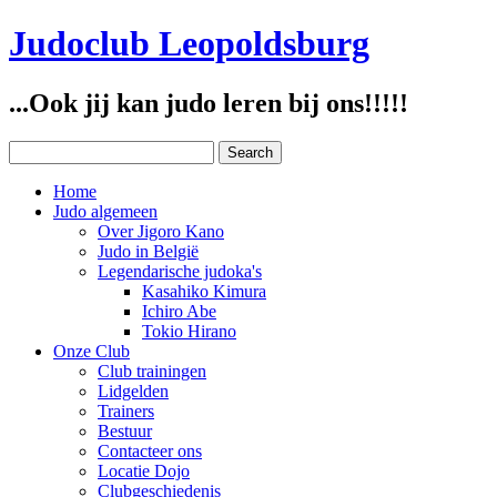
Judoclub Leopoldsburg
...Ook jij kan judo leren bij ons!!!!!
Home
Judo algemeen
Over Jigoro Kano
Judo in België
Legendarische judoka's
Kasahiko Kimura
Ichiro Abe
Tokio Hirano
Onze Club
Club trainingen
Lidgelden
Trainers
Bestuur
Contacteer ons
Locatie Dojo
Clubgeschiedenis