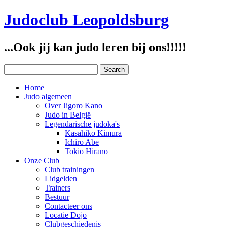
Judoclub Leopoldsburg
...Ook jij kan judo leren bij ons!!!!!
Home
Judo algemeen
Over Jigoro Kano
Judo in België
Legendarische judoka's
Kasahiko Kimura
Ichiro Abe
Tokio Hirano
Onze Club
Club trainingen
Lidgelden
Trainers
Bestuur
Contacteer ons
Locatie Dojo
Clubgeschiedenis