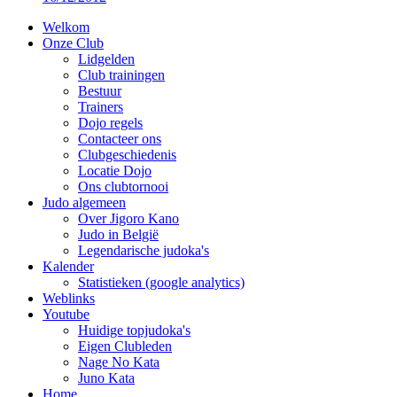
Welkom
Onze Club
Lidgelden
Club trainingen
Bestuur
Trainers
Dojo regels
Contacteer ons
Clubgeschiedenis
Locatie Dojo
Ons clubtornooi
Judo algemeen
Over Jigoro Kano
Judo in België
Legendarische judoka's
Kalender
Statistieken (google analytics)
Weblinks
Youtube
Huidige topjudoka's
Eigen Clubleden
Nage No Kata
Juno Kata
Home