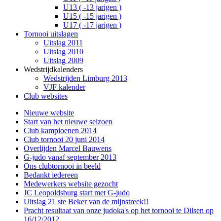
U13 ( -13 jarigen )
U15 ( -15 jarigen )
U17 ( -17 jarigen )
Tornooi uitslagen
Uitslag 2011
Uitslag 2010
Uitslag 2009
Wedstrijdkalenders
Wedstrijden Limburg 2013
VJF kalender
Club websites
Nieuwe website
Start van het nieuwe seizoen
Club kampioenen 2014
Club tornooi 20 juni 2014
Overlijden Marcel Bauwens
G-judo vanaf september 2013
Ons clubtornooi in beeld
Bedankt iedereen
Medewerkers website gezocht
JC Leopoldsburg start met G-judo
Uitslag 21 ste Beker van de mijnstreek!!
Pracht resultaat van onze judoka's op het tornooi te Dilsen op
16/12/2012