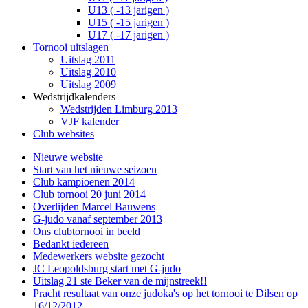
U13 ( -13 jarigen )
U15 ( -15 jarigen )
U17 ( -17 jarigen )
Tornooi uitslagen
Uitslag 2011
Uitslag 2010
Uitslag 2009
Wedstrijdkalenders
Wedstrijden Limburg 2013
VJF kalender
Club websites
Nieuwe website
Start van het nieuwe seizoen
Club kampioenen 2014
Club tornooi 20 juni 2014
Overlijden Marcel Bauwens
G-judo vanaf september 2013
Ons clubtornooi in beeld
Bedankt iedereen
Medewerkers website gezocht
JC Leopoldsburg start met G-judo
Uitslag 21 ste Beker van de mijnstreek!!
Pracht resultaat van onze judoka's op het tornooi te Dilsen op
16/12/2012