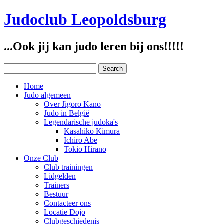
Judoclub Leopoldsburg
...Ook jij kan judo leren bij ons!!!!!
Home
Judo algemeen
Over Jigoro Kano
Judo in België
Legendarische judoka's
Kasahiko Kimura
Ichiro Abe
Tokio Hirano
Onze Club
Club trainingen
Lidgelden
Trainers
Bestuur
Contacteer ons
Locatie Dojo
Clubgeschiedenis