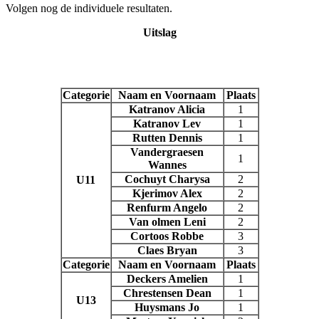
Volgen nog de individuele resultaten.
Uitslag
Categorie
Naam en Voornaam
Plaats
Katranov Alicia
1
Katranov Lev
1
Rutten Dennis
1
Vandergraesen
1
Wannes
Cochuyt Charysa
2
U11
Kjerimov Alex
2
Renfurm Angelo
2
Van olmen Leni
2
Cortoos Robbe
3
Claes Bryan
3
Categorie
Naam en Voornaam
Plaats
Deckers Amelien
1
Chrestensen Dean
1
U13
Huysmans Jo
1