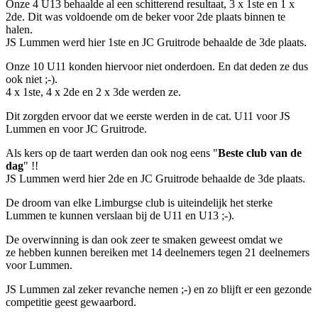
Onze 4 U13 behaalde al een schitterend resultaat, 3 x 1ste en 1 x
2de. Dit was voldoende om de beker voor 2de plaats binnen te
halen.
JS Lummen werd hier 1ste en JC Gruitrode behaalde de 3de plaats.
Onze 10 U11 konden hiervoor niet onderdoen. En dat deden ze dus
ook niet ;-).
4 x 1ste, 4 x 2de en 2 x 3de werden ze.
Dit zorgden ervoor dat we eerste werden in de cat. U11 voor JS
Lummen en voor JC Gruitrode.
Als kers op de taart werden dan ook nog eens "
Beste club van de
dag
" !!
JS Lummen werd hier 2de en JC Gruitrode behaalde de 3de plaats.
De droom van elke Limburgse club is uiteindelijk het sterke
Lummen te kunnen verslaan bij de U11 en U13 ;-).
De overwinning is dan ook zeer te smaken geweest omdat we
ze hebben kunnen bereiken met 14 deelnemers tegen 21 deelnemers
voor Lummen.
JS Lummen zal zeker revanche nemen ;-) en zo blijft er een gezonde
competitie geest gewaarbord.