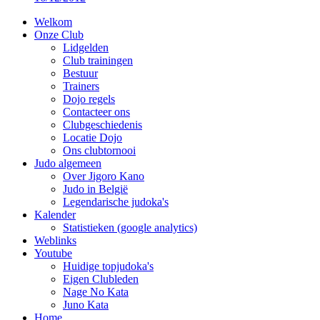
Welkom
Onze Club
Lidgelden
Club trainingen
Bestuur
Trainers
Dojo regels
Contacteer ons
Clubgeschiedenis
Locatie Dojo
Ons clubtornooi
Judo algemeen
Over Jigoro Kano
Judo in België
Legendarische judoka's
Kalender
Statistieken (google analytics)
Weblinks
Youtube
Huidige topjudoka's
Eigen Clubleden
Nage No Kata
Juno Kata
Home