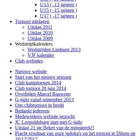
U13 ( -13 jarigen )
U15 ( -15 jarigen )
U17 ( -17 jarigen )
Tornooi uitslagen
Uitslag 2011
Uitslag 2010
Uitslag 2009
Wedstrijdkalenders
Wedstrijden Limburg 2013
VJF kalender
Club websites
Nieuwe website
Start van het nieuwe seizoen
Club kampioenen 2014
Club tornooi 20 juni 2014
Overlijden Marcel Bauwens
G-judo vanaf september 2013
Ons clubtornooi in beeld
Bedankt iedereen
Medewerkers website gezocht
JC Leopoldsburg start met G-judo
Uitslag 21 ste Beker van de mijnstreek!!
Pracht resultaat van onze judoka's op het tornooi te Dilsen op
16/12/2012