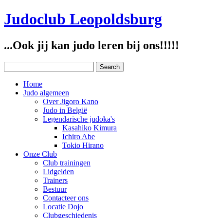
Judoclub Leopoldsburg
...Ook jij kan judo leren bij ons!!!!!
Home
Judo algemeen
Over Jigoro Kano
Judo in België
Legendarische judoka's
Kasahiko Kimura
Ichiro Abe
Tokio Hirano
Onze Club
Club trainingen
Lidgelden
Trainers
Bestuur
Contacteer ons
Locatie Dojo
Clubgeschiedenis