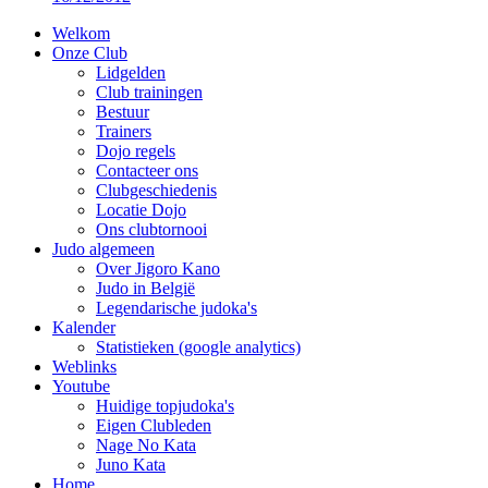
Welkom
Onze Club
Lidgelden
Club trainingen
Bestuur
Trainers
Dojo regels
Contacteer ons
Clubgeschiedenis
Locatie Dojo
Ons clubtornooi
Judo algemeen
Over Jigoro Kano
Judo in België
Legendarische judoka's
Kalender
Statistieken (google analytics)
Weblinks
Youtube
Huidige topjudoka's
Eigen Clubleden
Nage No Kata
Juno Kata
Home