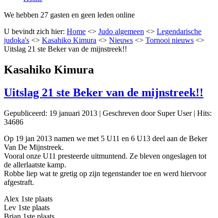
We hebben 27 gasten en geen leden online
U bevindt zich hier:
Home
<>
Judo algemeen
<>
Legendarische
judoka's
<>
Kasahiko Kimura
<>
Nieuws
<>
Tornooi nieuws
<>
Uitslag 21 ste Beker van de mijnstreek!!
Kasahiko Kimura
Uitslag 21 ste Beker van de mijnstreek!!
Gepubliceerd: 19 januari 2013
|
Geschreven door Super User
|
Hits:
34686
Op 19 jan 2013 namen we met 5 U11 en 6 U13 deel aan de Beker
Van De Mijnstreek.
Vooral onze U11 presteerde uitmuntend. Ze bleven ongeslagen tot
de allerlaatste kamp.
Robbe liep wat te gretig op zijn tegenstander toe en werd hiervoor
afgestraft.
Alex 1ste plaats
Lev 1ste plaats
Brian 1ste plaats