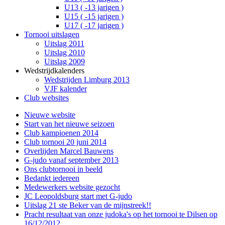
U13 ( -13 jarigen )
U15 ( -15 jarigen )
U17 ( -17 jarigen )
Tornooi uitslagen
Uitslag 2011
Uitslag 2010
Uitslag 2009
Wedstrijdkalenders
Wedstrijden Limburg 2013
VJF kalender
Club websites
Nieuwe website
Start van het nieuwe seizoen
Club kampioenen 2014
Club tornooi 20 juni 2014
Overlijden Marcel Bauwens
G-judo vanaf september 2013
Ons clubtornooi in beeld
Bedankt iedereen
Medewerkers website gezocht
JC Leopoldsburg start met G-judo
Uitslag 21 ste Beker van de mijnstreek!!
Pracht resultaat van onze judoka's op het tornooi te Dilsen op
16/12/2012