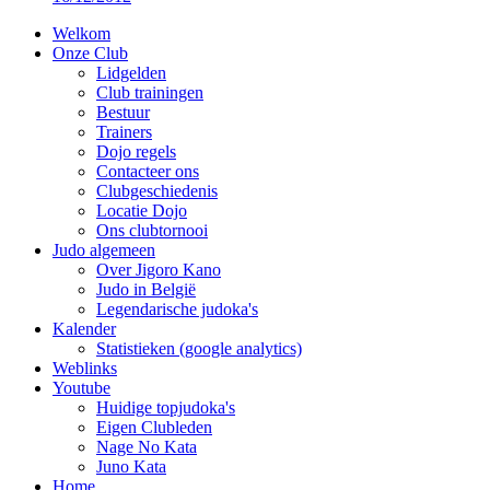
Welkom
Onze Club
Lidgelden
Club trainingen
Bestuur
Trainers
Dojo regels
Contacteer ons
Clubgeschiedenis
Locatie Dojo
Ons clubtornooi
Judo algemeen
Over Jigoro Kano
Judo in België
Legendarische judoka's
Kalender
Statistieken (google analytics)
Weblinks
Youtube
Huidige topjudoka's
Eigen Clubleden
Nage No Kata
Juno Kata
Home