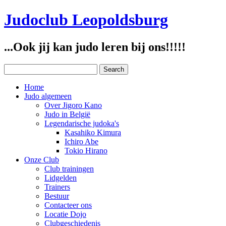
Judoclub Leopoldsburg
...Ook jij kan judo leren bij ons!!!!!
Home
Judo algemeen
Over Jigoro Kano
Judo in België
Legendarische judoka's
Kasahiko Kimura
Ichiro Abe
Tokio Hirano
Onze Club
Club trainingen
Lidgelden
Trainers
Bestuur
Contacteer ons
Locatie Dojo
Clubgeschiedenis