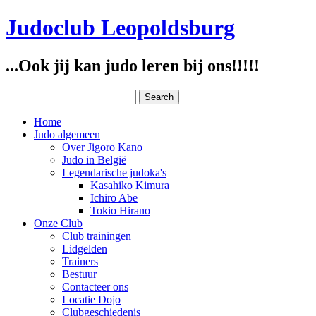
Judoclub Leopoldsburg
...Ook jij kan judo leren bij ons!!!!!
Home
Judo algemeen
Over Jigoro Kano
Judo in België
Legendarische judoka's
Kasahiko Kimura
Ichiro Abe
Tokio Hirano
Onze Club
Club trainingen
Lidgelden
Trainers
Bestuur
Contacteer ons
Locatie Dojo
Clubgeschiedenis