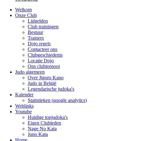
Welkom
Onze Club
Lidgelden
Club trainingen
Bestuur
Trainers
Dojo regels
Contacteer ons
Clubgeschiedenis
Locatie Dojo
Ons clubtornooi
Judo algemeen
Over Jigoro Kano
Judo in België
Legendarische judoka's
Kalender
Statistieken (google analytics)
Weblinks
Youtube
Huidige topjudoka's
Eigen Clubleden
Nage No Kata
Juno Kata
Home