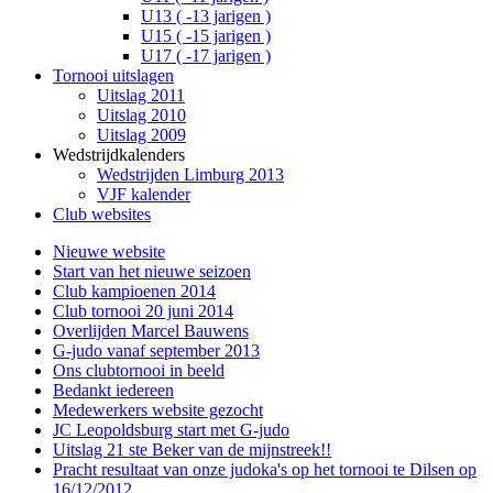
U13 ( -13 jarigen )
U15 ( -15 jarigen )
U17 ( -17 jarigen )
Tornooi uitslagen
Uitslag 2011
Uitslag 2010
Uitslag 2009
Wedstrijdkalenders
Wedstrijden Limburg 2013
VJF kalender
Club websites
Nieuwe website
Start van het nieuwe seizoen
Club kampioenen 2014
Club tornooi 20 juni 2014
Overlijden Marcel Bauwens
G-judo vanaf september 2013
Ons clubtornooi in beeld
Bedankt iedereen
Medewerkers website gezocht
JC Leopoldsburg start met G-judo
Uitslag 21 ste Beker van de mijnstreek!!
Pracht resultaat van onze judoka's op het tornooi te Dilsen op
16/12/2012