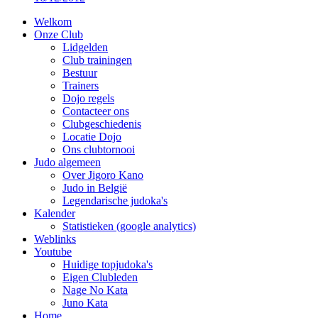
Welkom
Onze Club
Lidgelden
Club trainingen
Bestuur
Trainers
Dojo regels
Contacteer ons
Clubgeschiedenis
Locatie Dojo
Ons clubtornooi
Judo algemeen
Over Jigoro Kano
Judo in België
Legendarische judoka's
Kalender
Statistieken (google analytics)
Weblinks
Youtube
Huidige topjudoka's
Eigen Clubleden
Nage No Kata
Juno Kata
Home