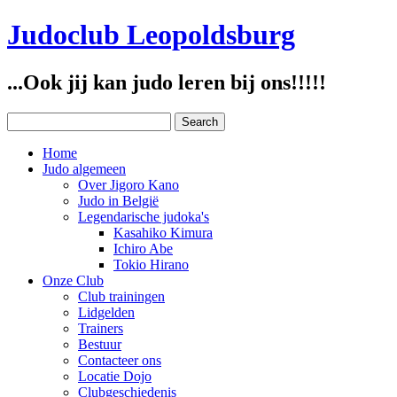
Judoclub Leopoldsburg
...Ook jij kan judo leren bij ons!!!!!
Home
Judo algemeen
Over Jigoro Kano
Judo in België
Legendarische judoka's
Kasahiko Kimura
Ichiro Abe
Tokio Hirano
Onze Club
Club trainingen
Lidgelden
Trainers
Bestuur
Contacteer ons
Locatie Dojo
Clubgeschiedenis