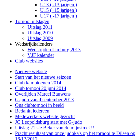
U13 ( -13 jarigen )
U15 ( -15 jarigen )
U17 ( -17 jarigen )
Tornooi uitslagen
Uitslag 2011
Uitslag 2010
Uitslag 2009
Wedstrijdkalenders
Wedstrijden Limburg 2013
VJF kalender
Club websites
Nieuwe website
Start van het nieuwe seizoen
Club kampioenen 2014
Club tornooi 20 juni 2014
Overlijden Marcel Bauwens
G-judo vanaf september 2013
Ons clubtornooi in beeld
Bedankt iedereen
Medewerkers website gezocht
JC Leopoldsburg start met G-judo
Uitslag 21 ste Beker van de mijnstreek!!
Pracht resultaat van onze judoka's op het tornooi te Dilsen op
16/12/2012