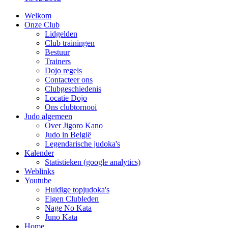
Welkom
Onze Club
Lidgelden
Club trainingen
Bestuur
Trainers
Dojo regels
Contacteer ons
Clubgeschiedenis
Locatie Dojo
Ons clubtornooi
Judo algemeen
Over Jigoro Kano
Judo in België
Legendarische judoka's
Kalender
Statistieken (google analytics)
Weblinks
Youtube
Huidige topjudoka's
Eigen Clubleden
Nage No Kata
Juno Kata
Home