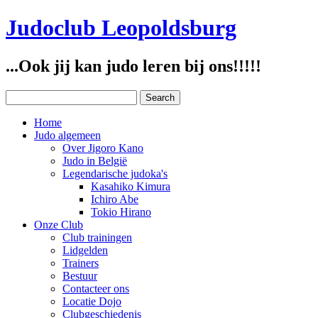
Judoclub Leopoldsburg
...Ook jij kan judo leren bij ons!!!!!
Home
Judo algemeen
Over Jigoro Kano
Judo in België
Legendarische judoka's
Kasahiko Kimura
Ichiro Abe
Tokio Hirano
Onze Club
Club trainingen
Lidgelden
Trainers
Bestuur
Contacteer ons
Locatie Dojo
Clubgeschiedenis