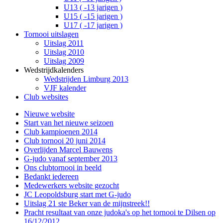
U13 ( -13 jarigen )
U15 ( -15 jarigen )
U17 ( -17 jarigen )
Tornooi uitslagen
Uitslag 2011
Uitslag 2010
Uitslag 2009
Wedstrijdkalenders
Wedstrijden Limburg 2013
VJF kalender
Club websites
Nieuwe website
Start van het nieuwe seizoen
Club kampioenen 2014
Club tornooi 20 juni 2014
Overlijden Marcel Bauwens
G-judo vanaf september 2013
Ons clubtornooi in beeld
Bedankt iedereen
Medewerkers website gezocht
JC Leopoldsburg start met G-judo
Uitslag 21 ste Beker van de mijnstreek!!
Pracht resultaat van onze judoka's op het tornooi te Dilsen op
16/12/2012