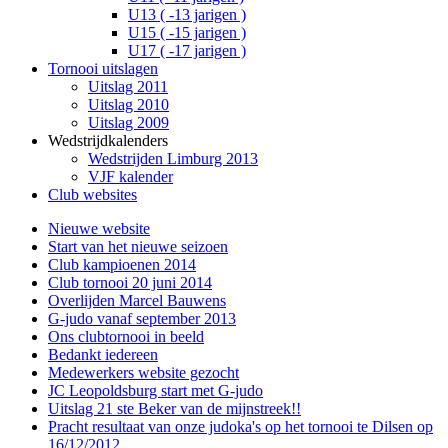
U13 ( -13 jarigen )
U15 ( -15 jarigen )
U17 ( -17 jarigen )
Tornooi uitslagen
Uitslag 2011
Uitslag 2010
Uitslag 2009
Wedstrijdkalenders
Wedstrijden Limburg 2013
VJF kalender
Club websites
Nieuwe website
Start van het nieuwe seizoen
Club kampioenen 2014
Club tornooi 20 juni 2014
Overlijden Marcel Bauwens
G-judo vanaf september 2013
Ons clubtornooi in beeld
Bedankt iedereen
Medewerkers website gezocht
JC Leopoldsburg start met G-judo
Uitslag 21 ste Beker van de mijnstreek!!
Pracht resultaat van onze judoka's op het tornooi te Dilsen op
16/12/2012