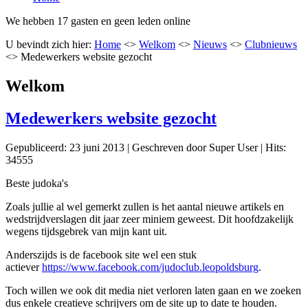
We hebben 17 gasten en geen leden online
U bevindt zich hier:
Home
<>
Welkom
<>
Nieuws
<>
Clubnieuws
<>
Medewerkers website gezocht
Welkom
Medewerkers website gezocht
Gepubliceerd: 23 juni 2013
|
Geschreven door Super User
|
Hits:
34555
Beste judoka's
Zoals jullie al wel gemerkt zullen is het aantal nieuwe artikels en
wedstrijdverslagen dit jaar zeer miniem geweest. Dit hoofdzakelijk
wegens tijdsgebrek van mijn kant uit.
Anderszijds is de facebook site wel een stuk
actiever
https://www.facebook.com/judoclub.leopoldsburg
.
Toch willen we ook dit media niet verloren laten gaan en we zoeken
dus enkele creatieve schrijvers om de site up to date te houden.