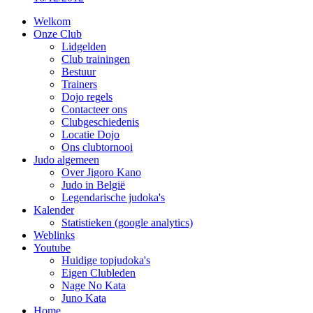
Welkom
Onze Club
Lidgelden
Club trainingen
Bestuur
Trainers
Dojo regels
Contacteer ons
Clubgeschiedenis
Locatie Dojo
Ons clubtornooi
Judo algemeen
Over Jigoro Kano
Judo in België
Legendarische judoka's
Kalender
Statistieken (google analytics)
Weblinks
Youtube
Huidige topjudoka's
Eigen Clubleden
Nage No Kata
Juno Kata
Home