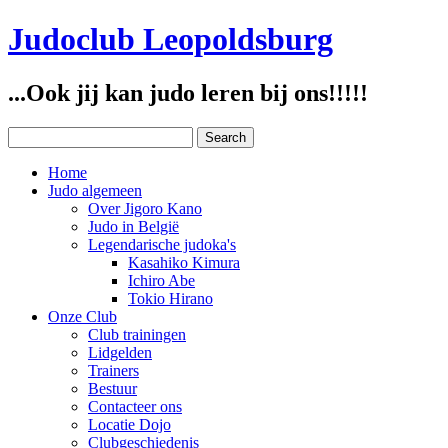
Judoclub Leopoldsburg
...Ook jij kan judo leren bij ons!!!!!
Home
Judo algemeen
Over Jigoro Kano
Judo in België
Legendarische judoka's
Kasahiko Kimura
Ichiro Abe
Tokio Hirano
Onze Club
Club trainingen
Lidgelden
Trainers
Bestuur
Contacteer ons
Locatie Dojo
Clubgeschiedenis