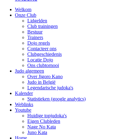
Welkom
Onze Club
Lidgelden
Club trainingen
Bestuur
Trainers
Dojo regels
Contacteer ons
Clubgeschiedenis
Locatie Dojo
Ons clubtornooi
Judo algemeen
Over Jigoro Kano
Judo in België
Legendarische judoka's
Kalender
Statistieken (google analytics)
Weblinks
Youtube
Huidige topjudoka's
Eigen Clubleden
Nage No Kata
Juno Kata
Home