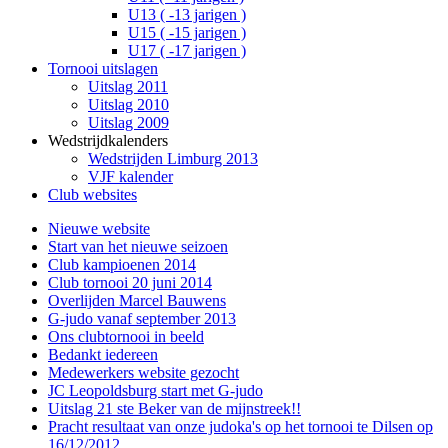
U13 ( -13 jarigen )
U15 ( -15 jarigen )
U17 ( -17 jarigen )
Tornooi uitslagen
Uitslag 2011
Uitslag 2010
Uitslag 2009
Wedstrijdkalenders
Wedstrijden Limburg 2013
VJF kalender
Club websites
Nieuwe website
Start van het nieuwe seizoen
Club kampioenen 2014
Club tornooi 20 juni 2014
Overlijden Marcel Bauwens
G-judo vanaf september 2013
Ons clubtornooi in beeld
Bedankt iedereen
Medewerkers website gezocht
JC Leopoldsburg start met G-judo
Uitslag 21 ste Beker van de mijnstreek!!
Pracht resultaat van onze judoka's op het tornooi te Dilsen op
16/12/2012