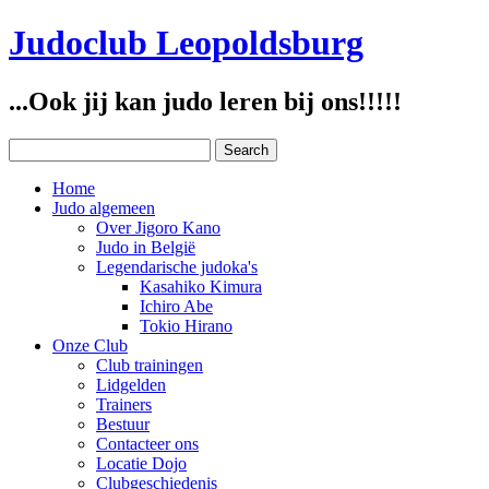
Judoclub Leopoldsburg
...Ook jij kan judo leren bij ons!!!!!
Home
Judo algemeen
Over Jigoro Kano
Judo in België
Legendarische judoka's
Kasahiko Kimura
Ichiro Abe
Tokio Hirano
Onze Club
Club trainingen
Lidgelden
Trainers
Bestuur
Contacteer ons
Locatie Dojo
Clubgeschiedenis