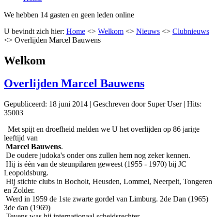
We hebben 14 gasten en geen leden online
U bevindt zich hier:
Home
<>
Welkom
<>
Nieuws
<>
Clubnieuws
<>
Overlijden Marcel Bauwens
Welkom
Overlijden Marcel Bauwens
Gepubliceerd: 18 juni 2014
|
Geschreven door Super User
|
Hits:
35003
Met spijt en droefheid melden we U het overlijden op 86 jarige
leeftijd van
Marcel Bauwens
.
De oudere judoka's onder ons zullen hem nog zeker kennen.
Hij is één van de steunpilaren geweest (1955 - 1970) bij JC
Leopoldsburg.
Hij stichte clubs in Bocholt, Heusden, Lommel, Neerpelt, Tongeren
en Zolder.
Werd in 1959 de 1ste zwarte gordel van Limburg. 2de Dan (1965)
3de dan (1969)
Tevens was hij internationaal scheidsrechter.