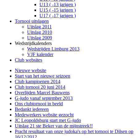
U13 ( -13 jarigen )
U15 ( -15 jarigen )
U17 ( -17 jarigen )
Tornooi uitslagen
Uitslag 2011
Uitslag 2010
Uitslag 2009
Wedstrijdkalenders
Wedstrijden Limburg 2013
VJF kalender
Club websites
Nieuwe website
Start van het nieuwe seizoen
Club kampioenen 2014
Club tornooi 20 juni 2014
Overlijden Marcel Bauwens
G-judo vanaf september 2013
Ons clubtornooi in beeld
Bedankt iedereen
Medewerkers website gezocht
JC Leopoldsburg start met G-judo
Uitslag 21 ste Beker van de mijnstreek!!
Pracht resultaat van onze judoka's op het tornooi te Dilsen op
16/12/2012