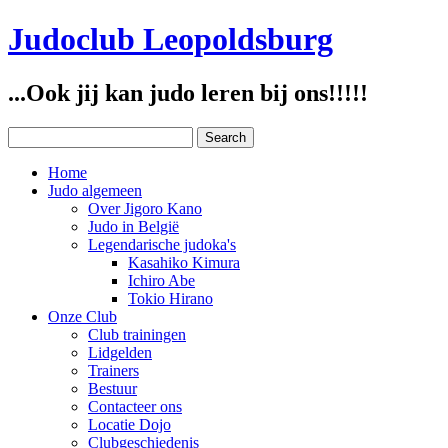
Judoclub Leopoldsburg
...Ook jij kan judo leren bij ons!!!!!
Home
Judo algemeen
Over Jigoro Kano
Judo in België
Legendarische judoka's
Kasahiko Kimura
Ichiro Abe
Tokio Hirano
Onze Club
Club trainingen
Lidgelden
Trainers
Bestuur
Contacteer ons
Locatie Dojo
Clubgeschiedenis