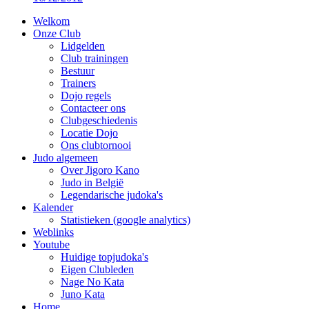
Welkom
Onze Club
Lidgelden
Club trainingen
Bestuur
Trainers
Dojo regels
Contacteer ons
Clubgeschiedenis
Locatie Dojo
Ons clubtornooi
Judo algemeen
Over Jigoro Kano
Judo in België
Legendarische judoka's
Kalender
Statistieken (google analytics)
Weblinks
Youtube
Huidige topjudoka's
Eigen Clubleden
Nage No Kata
Juno Kata
Home