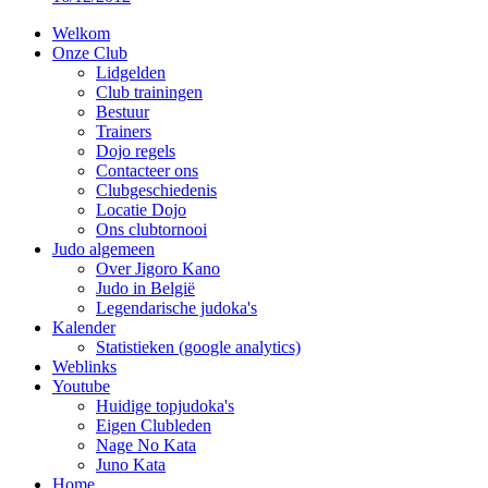
Welkom
Onze Club
Lidgelden
Club trainingen
Bestuur
Trainers
Dojo regels
Contacteer ons
Clubgeschiedenis
Locatie Dojo
Ons clubtornooi
Judo algemeen
Over Jigoro Kano
Judo in België
Legendarische judoka's
Kalender
Statistieken (google analytics)
Weblinks
Youtube
Huidige topjudoka's
Eigen Clubleden
Nage No Kata
Juno Kata
Home