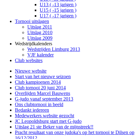
U13 ( -13 jarigen )
U15 ( -15 jarigen )
U17 ( -17 jarigen )
Tornooi uitslagen
Uitslag 2011
Uitslag 2010
Uitslag 2009
Wedstrijdkalenders
Wedstrijden Limburg 2013
VJF kalender
Club websites
Nieuwe website
Start van het nieuwe seizoen
Club kampioenen 2014
Club tornooi 20 juni 2014
Overlijden Marcel Bauwens
G-judo vanaf september 2013
Ons clubtornooi in beeld
Bedankt iedereen
Medewerkers website gezocht
JC Leopoldsburg start met G-judo
Uitslag 21 ste Beker van de mijnstreek!!
Pracht resultaat van onze judoka's op het tornooi te Dilsen op
16/12/2012