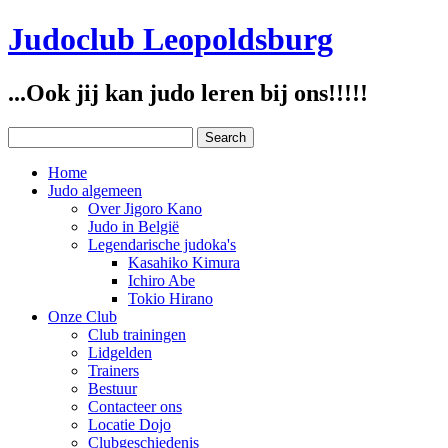
Judoclub Leopoldsburg
...Ook jij kan judo leren bij ons!!!!!
Home
Judo algemeen
Over Jigoro Kano
Judo in België
Legendarische judoka's
Kasahiko Kimura
Ichiro Abe
Tokio Hirano
Onze Club
Club trainingen
Lidgelden
Trainers
Bestuur
Contacteer ons
Locatie Dojo
Clubgeschiedenis