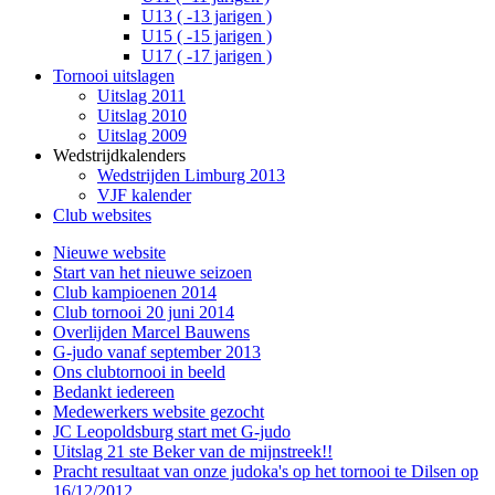
U13 ( -13 jarigen )
U15 ( -15 jarigen )
U17 ( -17 jarigen )
Tornooi uitslagen
Uitslag 2011
Uitslag 2010
Uitslag 2009
Wedstrijdkalenders
Wedstrijden Limburg 2013
VJF kalender
Club websites
Nieuwe website
Start van het nieuwe seizoen
Club kampioenen 2014
Club tornooi 20 juni 2014
Overlijden Marcel Bauwens
G-judo vanaf september 2013
Ons clubtornooi in beeld
Bedankt iedereen
Medewerkers website gezocht
JC Leopoldsburg start met G-judo
Uitslag 21 ste Beker van de mijnstreek!!
Pracht resultaat van onze judoka's op het tornooi te Dilsen op
16/12/2012