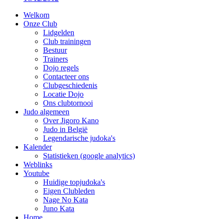
Welkom
Onze Club
Lidgelden
Club trainingen
Bestuur
Trainers
Dojo regels
Contacteer ons
Clubgeschiedenis
Locatie Dojo
Ons clubtornooi
Judo algemeen
Over Jigoro Kano
Judo in België
Legendarische judoka's
Kalender
Statistieken (google analytics)
Weblinks
Youtube
Huidige topjudoka's
Eigen Clubleden
Nage No Kata
Juno Kata
Home