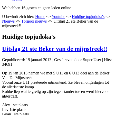
We hebben 16 gasten en geen leden online
U bevindt zich hier:
Home
<>
Youtube
<>
Huidige topjudoka's
<>
Nieuws
<>
Tornooi nieuws
<>
Uitslag 21 ste Beker van de
mijnstreek!!
Huidige topjudoka's
Uitslag 21 ste Beker van de mijnstreek!!
Gepubliceerd: 19 januari 2013
|
Geschreven door Super User
|
Hits:
34691
Op 19 jan 2013 namen we met 5 U11 en 6 U13 deel aan de Beker
Van De Mijnstreek.
Vooral onze U11 presteerde uitmuntend. Ze bleven ongeslagen tot
de allerlaatste kamp.
Robbe liep wat te gretig op zijn tegenstander toe en werd hiervoor
afgestraft.
Alex 1ste plaats
Lev 1ste plaats
Brian 1ste plaats