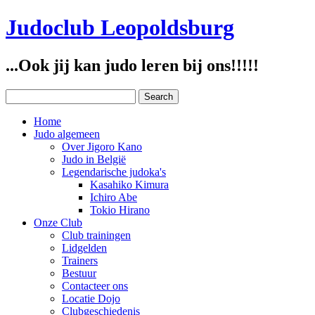
Judoclub Leopoldsburg
...Ook jij kan judo leren bij ons!!!!!
Home
Judo algemeen
Over Jigoro Kano
Judo in België
Legendarische judoka's
Kasahiko Kimura
Ichiro Abe
Tokio Hirano
Onze Club
Club trainingen
Lidgelden
Trainers
Bestuur
Contacteer ons
Locatie Dojo
Clubgeschiedenis