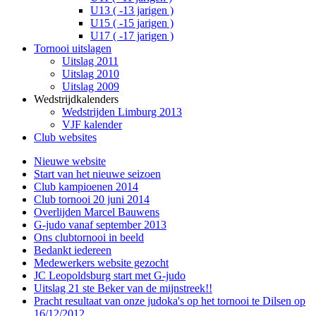
U13 ( -13 jarigen )
U15 ( -15 jarigen )
U17 ( -17 jarigen )
Tornooi uitslagen
Uitslag 2011
Uitslag 2010
Uitslag 2009
Wedstrijdkalenders
Wedstrijden Limburg 2013
VJF kalender
Club websites
Nieuwe website
Start van het nieuwe seizoen
Club kampioenen 2014
Club tornooi 20 juni 2014
Overlijden Marcel Bauwens
G-judo vanaf september 2013
Ons clubtornooi in beeld
Bedankt iedereen
Medewerkers website gezocht
JC Leopoldsburg start met G-judo
Uitslag 21 ste Beker van de mijnstreek!!
Pracht resultaat van onze judoka's op het tornooi te Dilsen op
16/12/2012