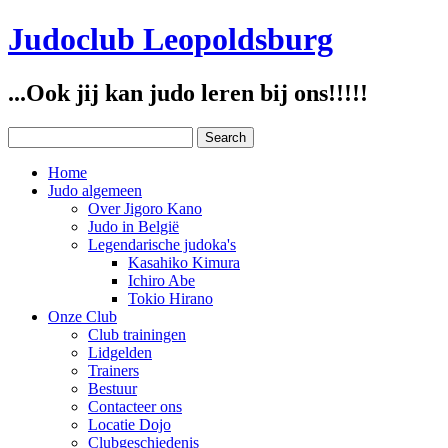
Judoclub Leopoldsburg
...Ook jij kan judo leren bij ons!!!!!
Home
Judo algemeen
Over Jigoro Kano
Judo in België
Legendarische judoka's
Kasahiko Kimura
Ichiro Abe
Tokio Hirano
Onze Club
Club trainingen
Lidgelden
Trainers
Bestuur
Contacteer ons
Locatie Dojo
Clubgeschiedenis