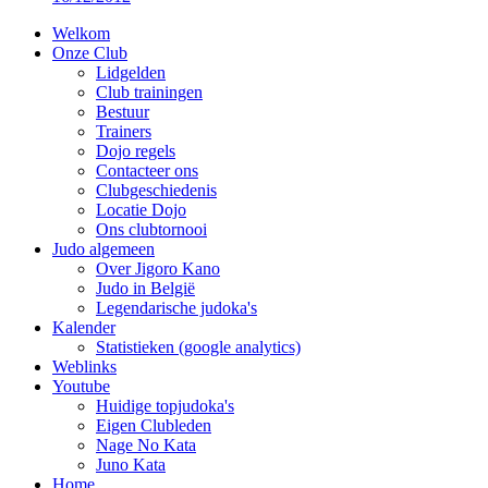
Welkom
Onze Club
Lidgelden
Club trainingen
Bestuur
Trainers
Dojo regels
Contacteer ons
Clubgeschiedenis
Locatie Dojo
Ons clubtornooi
Judo algemeen
Over Jigoro Kano
Judo in België
Legendarische judoka's
Kalender
Statistieken (google analytics)
Weblinks
Youtube
Huidige topjudoka's
Eigen Clubleden
Nage No Kata
Juno Kata
Home